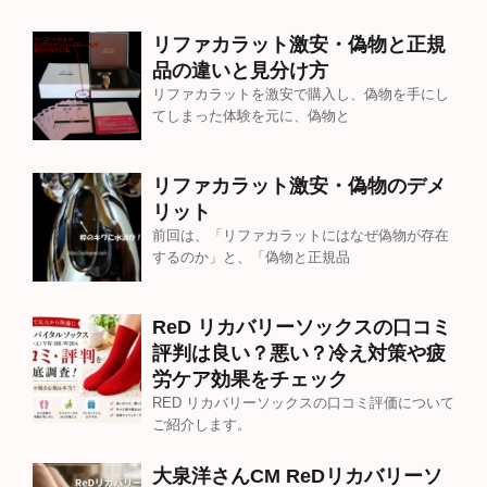
リファカラット激安・偽物と正規
品の違いと見分け方
リファカラットを激安で購入し、偽物を手にし
てしまった体験を元に、偽物と
リファカラット激安・偽物のデメ
リット
前回は、「リファカラットにはなぜ偽物が存在
するのか」と、「偽物と正規品
ReD リカバリーソックスの口コミ
評判は良い？悪い？冷え対策や疲
労ケア効果をチェック
RED リカバリーソックスの口コミ評価について
ご紹介します。
大泉洋さんCM ReDリカバリーソ