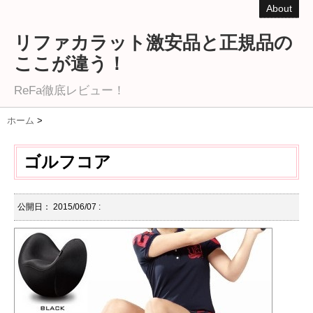
About
リファカラット激安品と正規品の
ここが違う！
ReFa徹底レビュー！
ホーム
>
ゴルフコア
公開日：
2015/06/07
: