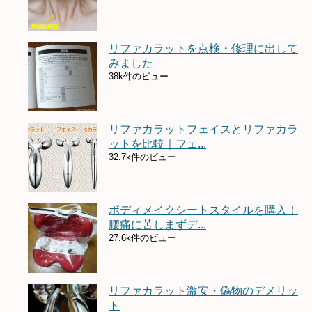
リファカラットを点検・修理に出して
みました
38k件のビュー
リファカラットフェイスとリファカラ
ットを比較｜フェ...
32.7k件のビュー
ボディメイクシートスタイルを購入！
腰痛に苦しまずデ...
27.6k件のビュー
リファカラット激安・偽物のデメリッ
ト