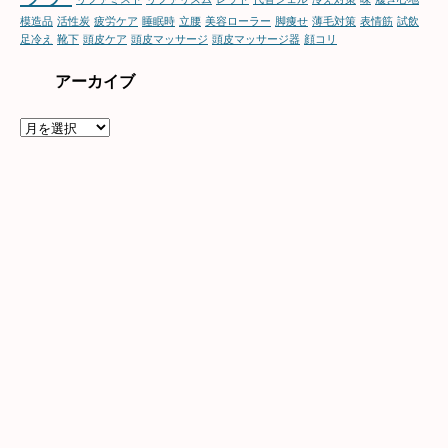
模造品
活性炭
疲労ケア
睡眠時
立腰
美容ローラー
脚痩せ
薄毛対策
表情筋
試飲
足冷え
靴下
頭皮ケア
頭皮マッサージ
頭皮マッサージ器
顔コリ
アーカイブ
ア
ー
カ
イ
ブ