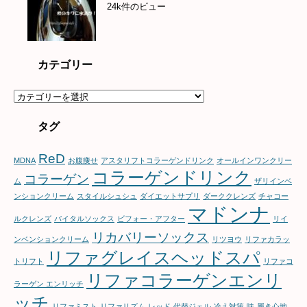
24k件のビュー
カテゴリー
カ
テ
ゴ
タグ
リ
ー
ReD
MDNA
お腹痩せ
アスタリフトコラーゲンドリンク
オールインワンクリー
コラーゲンドリンク
コラーゲン
ム
ザリインベ
ンションクリーム
スタイルシュシュ
ダイエットサプリ
ダーククレンズ
チャコー
マドンナ
ルクレンズ
バイタルソックス
ビフォー・アフター
リイ
リカバリーソックス
ンベンションクリーム
リツヨウ
リファカラッ
リファグレイスヘッドスパ
トリフト
リファコ
リファコラーゲンエンリ
ラーゲン エンリッチ
ッチ
リファミスト
リファリズム
レッド
代替ジェル
冷え対策
味
履き心地