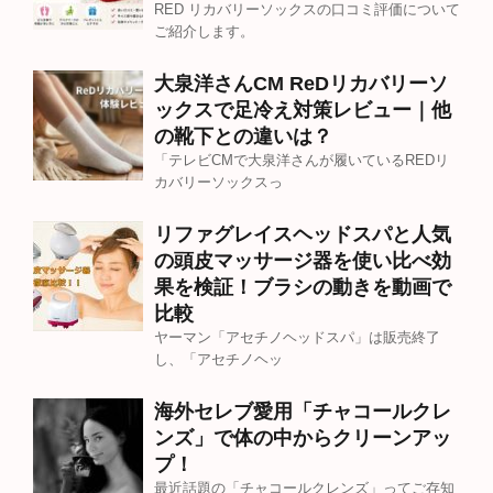
RED リカバリーソックスの口コミ評価について
ご紹介します。
大泉洋さんCM ReDリカバリーソ
ックスで足冷え対策レビュー｜他
の靴下との違いは？
「テレビCMで大泉洋さんが履いているREDリ
カバリーソックスっ
リファグレイスヘッドスパと人気
の頭皮マッサージ器を使い比べ効
果を検証！ブラシの動きを動画で
比較
ヤーマン「アセチノヘッドスパ」は販売終了
し、「アセチノヘッ
海外セレブ愛用「チャコールクレ
ンズ」で体の中からクリーンアッ
プ！
最近話題の「チャコールクレンズ」ってご存知