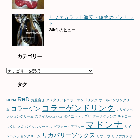
リファカラット激安・偽物のデメリッ
ト
24k件のビュー
カテゴリー
カ
テ
ゴ
タグ
リ
ー
ReD
MDNA
お腹痩せ
アスタリフトコラーゲンドリンク
オールインワンクリー
コラーゲンドリンク
コラーゲン
ム
ザリインベ
ンションクリーム
スタイルシュシュ
ダイエットサプリ
ダーククレンズ
チャコー
マドンナ
ルクレンズ
バイタルソックス
ビフォー・アフター
リイ
リカバリーソックス
ンベンションクリーム
リツヨウ
リファカラッ