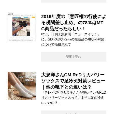
2016年度の「意匠権の行使によ
る税関差し止め」の78％はMT
G商品だったらしい！
昨日、日刊工業新聞「ニュースイッチ」
に、SIXPADやReFaの模造品の現状や対策
について掲載されて
記事を読む
大泉洋さんCM ReDリカバリー
ソックスで足冷え対策レビュー
｜他の靴下との違いは？
「テレビCMで大泉洋さんが履いているRED
リカバリーソックスって、本当に足の冷え
にいいの？」