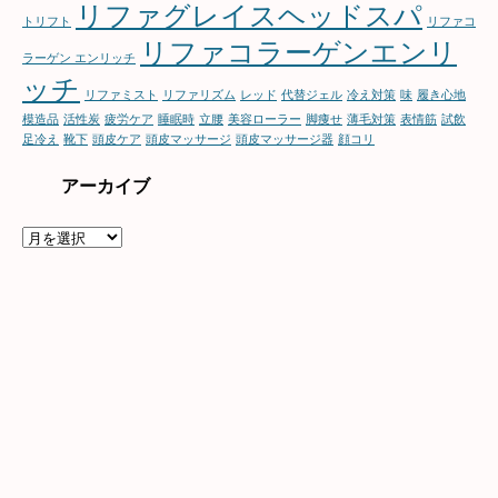
リファグレイスヘッドスパ
トリフト
リファコ
リファコラーゲンエンリ
ラーゲン エンリッチ
ッチ
リファミスト
リファリズム
レッド
代替ジェル
冷え対策
味
履き心地
模造品
活性炭
疲労ケア
睡眠時
立腰
美容ローラー
脚痩せ
薄毛対策
表情筋
試飲
足冷え
靴下
頭皮ケア
頭皮マッサージ
頭皮マッサージ器
顔コリ
アーカイブ
ア
ー
カ
イ
ブ