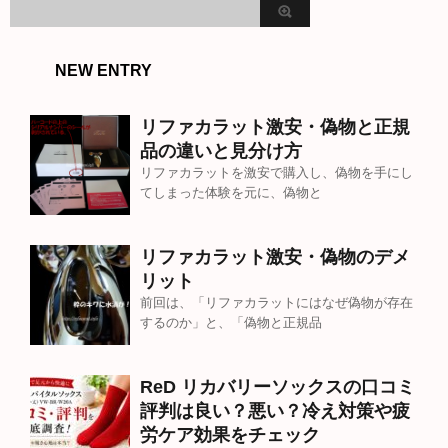
NEW ENTRY
リファカラット激安・偽物と正規
品の違いと見分け方
リファカラットを激安で購入し、偽物を手にし
てしまった体験を元に、偽物と
リファカラット激安・偽物のデメ
リット
前回は、「リファカラットにはなぜ偽物が存在
するのか」と、「偽物と正規品
ReD リカバリーソックスの口コミ
評判は良い？悪い？冷え対策や疲
労ケア効果をチェック