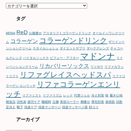
カ
テ
ゴ
タグ
リ
ー
ReD
MDNA
お腹痩せ
アスタリフトコラーゲンドリンク
オールインワンクリー
コラーゲンドリンク
コラーゲン
ム
ザリインベ
ンションクリーム
スタイルシュシュ
ダイエットサプリ
ダーククレンズ
チャコー
マドンナ
ルクレンズ
バイタルソックス
ビフォー・アフター
リイ
リカバリーソックス
ンベンションクリーム
リツヨウ
リファカラッ
リファグレイスヘッドスパ
トリフト
リファコ
リファコラーゲンエンリ
ラーゲン エンリッチ
ッチ
リファミスト
リファリズム
レッド
代替ジェル
冷え対策
味
履き心地
模造品
活性炭
疲労ケア
睡眠時
立腰
美容ローラー
脚痩せ
薄毛対策
表情筋
試飲
足冷え
靴下
頭皮ケア
頭皮マッサージ
頭皮マッサージ器
顔コリ
アーカイブ