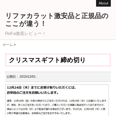
About
リファカラット激安品と正規品の
ここが違う！
ReFa徹底レビュー！
ホーム
>
クリスマスギフト締め切り
公開日：
2015/12/01
: