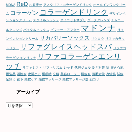
ー
ReD
MDNA
お腹痩せ
アスタリフトコラーゲンドリンク
オールインワンクリー
コラーゲンドリンク
コラーゲン
ム
ザリインベ
ンションクリーム
スタイルシュシュ
ダイエットサプリ
ダーククレンズ
チャコー
マドンナ
ルクレンズ
バイタルソックス
ビフォー・アフター
リイ
リカバリーソックス
ンベンションクリーム
リツヨウ
リファカラッ
リファグレイスヘッドスパ
トリフト
リファコ
リファコラーゲンエンリ
ラーゲン エンリッチ
ッチ
リファミスト
リファリズム
レッド
代替ジェル
冷え対策
味
履き心地
模造品
活性炭
疲労ケア
睡眠時
立腰
美容ローラー
脚痩せ
薄毛対策
表情筋
試飲
足冷え
靴下
頭皮ケア
頭皮マッサージ
頭皮マッサージ器
顔コリ
アーカイブ
ア
ー
カ
イ
ブ