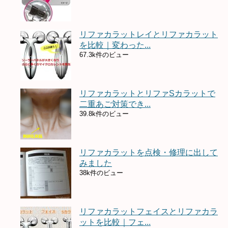
リファカラットレイとリファカラット
を比較｜変わった...
67.3k件のビュー
リファカラットとリファSカラットで
二重あご対策でき...
39.8k件のビュー
リファカラットを点検・修理に出して
みました
38k件のビュー
リファカラットフェイスとリファカラ
ットを比較｜フェ...