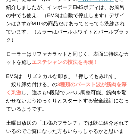
紹介しましたが、インボーテEMSボディは、お風呂
の中でも使え、（EMSは自動で停止します）デザイ
ンはさすがMTGの商品だけあってとっても洗練され
ています。（カラーはパールホワイトとパールブラッ
ク）
ローラーはリファカラットと同じく、表面に特殊なカ
ットを施し
エステシャンの技法を再現！
EMSは「リズミカルな叩き」「押してもみ出す」
「絞り締め付ける」の
3種類のバースト波が筋肉を深
く刺激
し、強さも5段階でレベル調整可能。筋肉を驚
かせないようゆっくりとスタートする安全設計になっ
ているようです。
土曜日放送の「王様のブランチ」では既に紹介されて
いるのでご覧になった方もいらっしゃるかと思いま