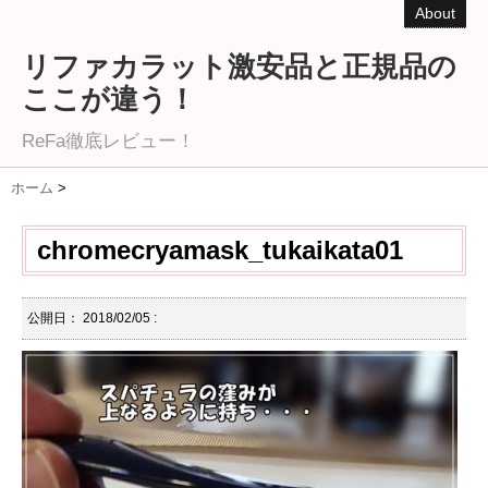
About
リファカラット激安品と正規品の
ここが違う！
ReFa徹底レビュー！
ホーム
>
chromecryamask_tukaikata01
公開日：
2018/02/05
: