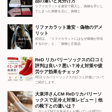
品の違いと見分け方
リファカラットを激安で購入し、偽物を手にし
てしまった体験を元に、偽物と
リファカラット激安・偽物のデメ
リット
前回は、「リファカラットにはなぜ偽物が存在
するのか」と、「偽物と正規品
ReD リカバリーソックスの口コミ
評判は良い？悪い？冷え対策や疲
労ケア効果をチェック
RED リカバリーソックスの口コミ評価について
ご紹介します。
大泉洋さんCM ReDリカバリーソ
ックスで足冷え対策レビュー｜他
の靴下との違いは？
「テレビCMで大泉洋さんが履いているREDリ