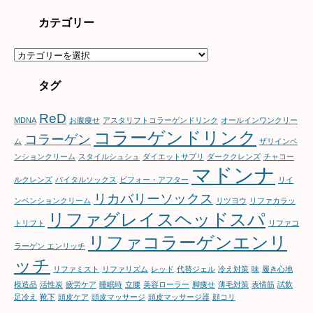
カテゴリー
カ
テ
ゴ
タグ
リ
ー
ReD
MDNA
お腹痩せ
アスタリフトコラーゲンドリンク
オールインワンクリー
コラーゲンドリンク
コラーゲン
ム
ザリインベ
ンションクリーム
スタイルシュシュ
ダイエットサプリ
ダーククレンズ
チャコー
マドンナ
ルクレンズ
バイタルソックス
ビフォー・アフター
リイ
リカバリーソックス
ンベンションクリーム
リツヨウ
リファカラッ
リファグレイスヘッドスパ
トリフト
リファコ
リファコラーゲンエンリ
ラーゲン エンリッチ
ッチ
リファミスト
リファリズム
レッド
代替ジェル
冷え対策
味
履き心地
模造品
活性炭
疲労ケア
睡眠時
立腰
美容ローラー
脚痩せ
薄毛対策
表情筋
試飲
足冷え
靴下
頭皮ケア
頭皮マッサージ
頭皮マッサージ器
顔コリ