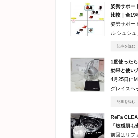
姿勢サポート
比較｜全19
姿勢サポート
ル シュシュ
記事を読む
1度使った
効果と使い
4月25日に
グレイスヘ
記事を読む
ReFa C
「敏感肌も
前回はリフ