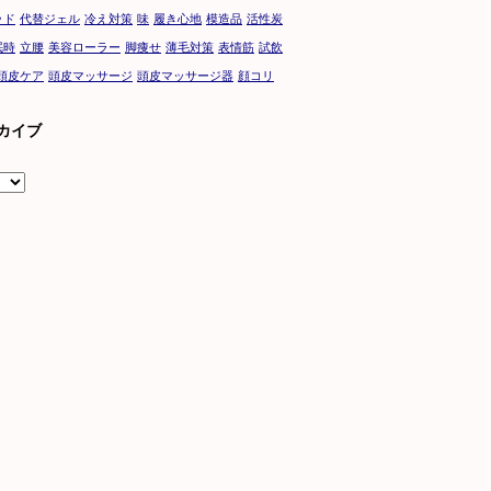
ッド
代替ジェル
冷え対策
味
履き心地
模造品
活性炭
眠時
立腰
美容ローラー
脚痩せ
薄毛対策
表情筋
試飲
頭皮ケア
頭皮マッサージ
頭皮マッサージ器
顔コリ
カイブ