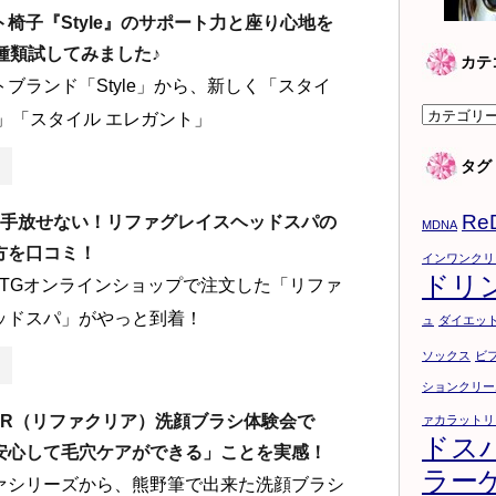
椅子『Style』のサポート力と座り心地を
種類試してみました♪
カテ
ブランド「Style」から、新しく「スタイ
カ
」「スタイル エレガント」
テ
タグ
ゴ
リ
Re
ら手放せない！リファグレイスヘッドスパの
ー
MDNA
方を口コミ！
インワンクリ
ドリ
MTGオンラインショップで注文した「リファ
ッドスパ」がやっと到着！
ュ
ダイエッ
ソックス
ビ
ションクリー
LEAR（リファクリア）洗顔ブラシ体験会で
ァカラットリ
ドス
安心して毛穴ケアができる」ことを実感！
ラー
ァシリーズから、熊野筆で出来た洗顔ブラシ