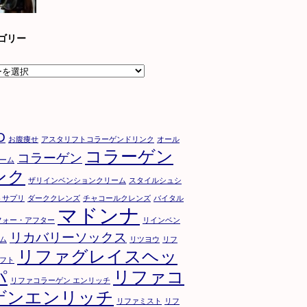
ゴリー
D
お腹痩せ
アスタリフトコラーゲンドリンク
オール
コラーゲン
コラーゲン
ーム
ンク
ザリインベンションクリーム
スタイルシュシ
トサプリ
ダーククレンズ
チャコールクレンズ
バイタル
マドンナ
フォー・アフター
リインベン
リカバリーソックス
ム
リツヨウ
リフ
リファグレイスヘッ
フト
パ
リファコ
リファコラーゲン エンリッチ
ゲンエンリッチ
リファミスト
リフ