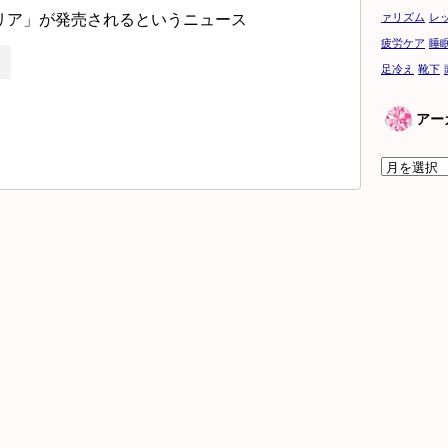
リア」が発売されるというニュース
ァリズム
レ
疲労ケア
睡
足冷え
靴下
アー
ア
ー
カ
イ
ブ