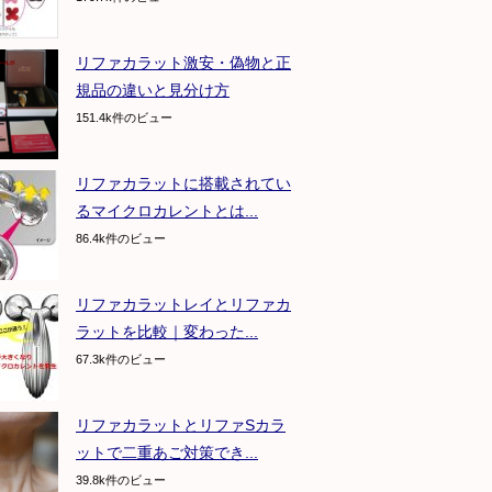
リファカラット激安・偽物と正
規品の違いと見分け方
151.4k件のビュー
リファカラットに搭載されてい
るマイクロカレントとは...
86.4k件のビュー
リファカラットレイとリファカ
ラットを比較｜変わった...
67.3k件のビュー
リファカラットとリファSカラ
ットで二重あご対策でき...
39.8k件のビュー