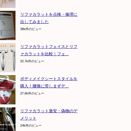
リファカラットを点検・修理に
出してみました
38k件のビュー
リファカラットフェイスとリフ
ァカラットを比較｜フェ...
32.7k件のビュー
ボディメイクシートスタイルを
購入！腰痛に苦しまずデ...
27.6k件のビュー
リファカラット激安・偽物のデ
メリット
24k件のビュー