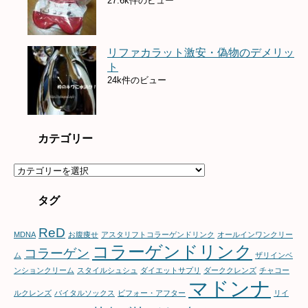
27.6k件のビュー
リファカラット激安・偽物のデメリッ
ト
24k件のビュー
カテゴリー
カ
テ
ゴ
タグ
リ
ー
ReD
MDNA
お腹痩せ
アスタリフトコラーゲンドリンク
オールインワンクリー
コラーゲンドリンク
コラーゲン
ム
ザリインベ
ンションクリーム
スタイルシュシュ
ダイエットサプリ
ダーククレンズ
チャコー
マドンナ
ルクレンズ
バイタルソックス
ビフォー・アフター
リイ