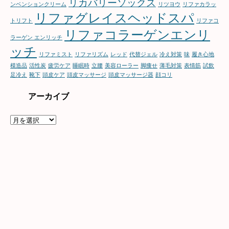
リカバリーソックス
ンベンションクリーム
リツヨウ
リファカラッ
リファグレイスヘッドスパ
トリフト
リファコ
リファコラーゲンエンリ
ラーゲン エンリッチ
ッチ
リファミスト
リファリズム
レッド
代替ジェル
冷え対策
味
履き心地
模造品
活性炭
疲労ケア
睡眠時
立腰
美容ローラー
脚痩せ
薄毛対策
表情筋
試飲
足冷え
靴下
頭皮ケア
頭皮マッサージ
頭皮マッサージ器
顔コリ
アーカイブ
ア
ー
カ
イ
ブ