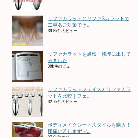
リファカラットとリファSカラットで
二重あご対策でき...
39.8k件のビュー
リファカラットを点検・修理に出して
みました
38k件のビュー
リファカラットフェイスとリファカラ
ットを比較｜フェ...
32.7k件のビュー
ボディメイクシートスタイルを購入！
腰痛に苦しまずデ...