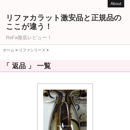
About
リファカラット激安品と正規品の
ここが違う！
ReFa徹底レビュー！
ホーム
>
リファシリーズ
>
「 返品 」 一覧