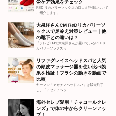
労ケア効果をチェック
RED リカバリーソックスの口コミ評価について
ご紹介します。
大泉洋さんCM ReDリカバリーソ
ックスで足冷え対策レビュー｜他
の靴下との違いは？
「テレビCMで大泉洋さんが履いているREDリ
カバリーソックスっ
リファグレイスヘッドスパと人気
の頭皮マッサージ器を使い比べ効
果を検証！ブラシの動きを動画で
比較
ヤーマン「アセチノヘッドスパ」は販売終了
し、「アセチノヘッ
海外セレブ愛用「チャコールクレ
ンズ」で体の中からクリーンアッ
プ！