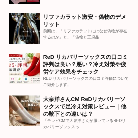
リファカラット激安・偽物のデメ
リット
前回は、「リファカラットにはなぜ偽物が存在
するのか」と、「偽物と正規品
ReD リカバリーソックスの口コミ
評判は良い？悪い？冷え対策や疲
労ケア効果をチェック
RED リカバリーソックスの口コミ評価について
ご紹介します。
大泉洋さんCM ReDリカバリーソ
ックスで足冷え対策レビュー｜他
の靴下との違いは？
「テレビCMで大泉洋さんが履いているREDリ
カバリーソックスっ