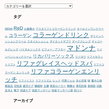
カ
テ
ゴ
タグ
リ
ー
ReD
MDNA
お腹痩せ
アスタリフトコラーゲンドリンク
オールインワンクリー
コラーゲンドリンク
コラーゲン
ム
ザリインベ
ンションクリーム
スタイルシュシュ
ダイエットサプリ
ダーククレンズ
チャコー
マドンナ
ルクレンズ
バイタルソックス
ビフォー・アフター
リイ
リカバリーソックス
ンベンションクリーム
リツヨウ
リファカラッ
リファグレイスヘッドスパ
トリフト
リファコ
リファコラーゲンエンリ
ラーゲン エンリッチ
ッチ
リファミスト
リファリズム
レッド
代替ジェル
冷え対策
味
履き心地
模造品
活性炭
疲労ケア
睡眠時
立腰
美容ローラー
脚痩せ
薄毛対策
表情筋
試飲
足冷え
靴下
頭皮ケア
頭皮マッサージ
頭皮マッサージ器
顔コリ
アーカイブ