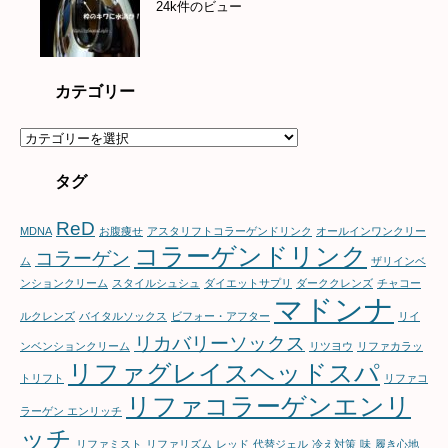
24k件のビュー
カテゴリー
カ
テ
ゴ
タグ
リ
ー
ReD
MDNA
お腹痩せ
アスタリフトコラーゲンドリンク
オールインワンクリー
コラーゲンドリンク
コラーゲン
ム
ザリインベ
ンションクリーム
スタイルシュシュ
ダイエットサプリ
ダーククレンズ
チャコー
マドンナ
ルクレンズ
バイタルソックス
ビフォー・アフター
リイ
リカバリーソックス
ンベンションクリーム
リツヨウ
リファカラッ
リファグレイスヘッドスパ
トリフト
リファコ
リファコラーゲンエンリ
ラーゲン エンリッチ
ッチ
リファミスト
リファリズム
レッド
代替ジェル
冷え対策
味
履き心地