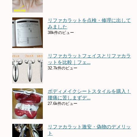
リファカラットを点検・修理に出して
みました
38k件のビュー
リファカラットフェイスとリファカラ
ットを比較｜フェ...
32.7k件のビュー
ボディメイクシートスタイルを購入！
腰痛に苦しまずデ...
27.6k件のビュー
リファカラット激安・偽物のデメリッ
ト