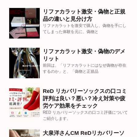
リファカラット激安・偽物と正規
品の違いと見分け方
リファカラットを激安で購入し、偽物を手にし
てしまった体験を元に、偽物と
リファカラット激安・偽物のデメ
リット
前回は、「リファカラットにはなぜ偽物が存在
するのか」と、「偽物と正規品
ReD リカバリーソックスの口コミ
評判は良い？悪い？冷え対策や疲
労ケア効果をチェック
RED リカバリーソックスの口コミ評価について
ご紹介します。
大泉洋さんCM ReDリカバリーソ