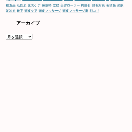
模造品
活性炭
疲労ケア
睡眠時
立腰
美容ローラー
脚痩せ
薄毛対策
表情筋
試飲
足冷え
靴下
頭皮ケア
頭皮マッサージ
頭皮マッサージ器
顔コリ
アーカイブ
ア
ー
カ
イ
ブ