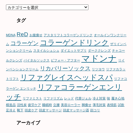
カ
テ
ゴ
タグ
リ
ー
ReD
MDNA
お腹痩せ
アスタリフトコラーゲンドリンク
オールインワンクリー
コラーゲンドリンク
コラーゲン
ム
ザリインベ
ンションクリーム
スタイルシュシュ
ダイエットサプリ
ダーククレンズ
チャコー
マドンナ
ルクレンズ
バイタルソックス
ビフォー・アフター
リイ
リカバリーソックス
ンベンションクリーム
リツヨウ
リファカラッ
リファグレイスヘッドスパ
トリフト
リファコ
リファコラーゲンエンリ
ラーゲン エンリッチ
ッチ
リファミスト
リファリズム
レッド
代替ジェル
冷え対策
味
履き心地
模造品
活性炭
疲労ケア
睡眠時
立腰
美容ローラー
脚痩せ
薄毛対策
表情筋
試飲
足冷え
靴下
頭皮ケア
頭皮マッサージ
頭皮マッサージ器
顔コリ
アーカイブ