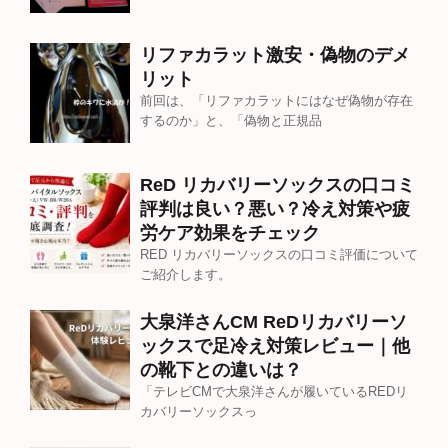
リファカラット激安・偽物のデメ
リット
前回は、「リファカラットにはなぜ偽物が存在
するのか」と、「偽物と正規品
ReD リカバリーソックスの口コミ
評判は良い？悪い？冷え対策や疲
労ケア効果をチェック
RED リカバリーソックスの口コミ評価について
ご紹介します。
大泉洋さんCM ReDリカバリーソ
ックスで足冷え対策レビュー｜他
の靴下との違いは？
「テレビCMで大泉洋さんが履いているREDリ
カバリーソックスっ