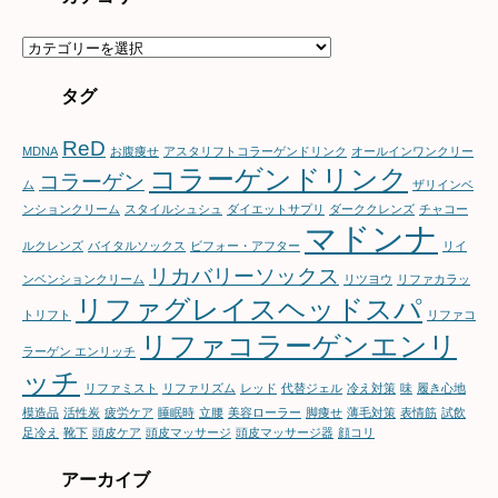
カ
テ
ゴ
タグ
リ
ー
ReD
MDNA
お腹痩せ
アスタリフトコラーゲンドリンク
オールインワンクリー
コラーゲンドリンク
コラーゲン
ム
ザリインベ
ンションクリーム
スタイルシュシュ
ダイエットサプリ
ダーククレンズ
チャコー
マドンナ
ルクレンズ
バイタルソックス
ビフォー・アフター
リイ
リカバリーソックス
ンベンションクリーム
リツヨウ
リファカラッ
リファグレイスヘッドスパ
トリフト
リファコ
リファコラーゲンエンリ
ラーゲン エンリッチ
ッチ
リファミスト
リファリズム
レッド
代替ジェル
冷え対策
味
履き心地
模造品
活性炭
疲労ケア
睡眠時
立腰
美容ローラー
脚痩せ
薄毛対策
表情筋
試飲
足冷え
靴下
頭皮ケア
頭皮マッサージ
頭皮マッサージ器
顔コリ
アーカイブ