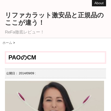
About
リファカラット激安品と正規品の
ここが違う！
ReFa徹底レビュー！
ホーム
>
PAOのCM
公開日：
2014/09/09
: