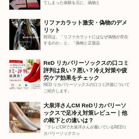
てしまった体験を元に、偽物と
リファカラット激安・偽物のデメ
リット
前回は、「リファカラットにはなぜ偽物が存在
するのか」と、「偽物と正規品
ReD リカバリーソックスの口コミ
評判は良い？悪い？冷え対策や疲
労ケア効果をチェック
RED リカバリーソックスの口コミ評価について
ご紹介します。
大泉洋さんCM ReDリカバリーソ
ックスで足冷え対策レビュー｜他
の靴下との違いは？
「テレビCMで大泉洋さんが履いているREDリ
カバリーソックスっ