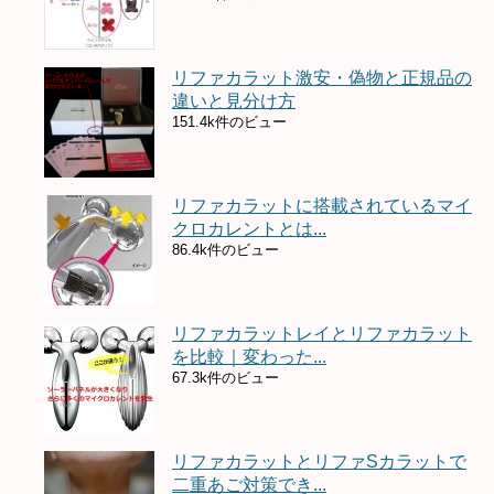
リファカラット激安・偽物と正規品の
違いと見分け方
151.4k件のビュー
リファカラットに搭載されているマイ
クロカレントとは...
86.4k件のビュー
リファカラットレイとリファカラット
を比較｜変わった...
67.3k件のビュー
リファカラットとリファSカラットで
二重あご対策でき...