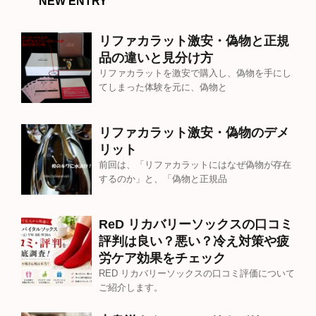
NEW ENTRY
リファカラット激安・偽物と正規
品の違いと見分け方
リファカラットを激安で購入し、偽物を手にし
てしまった体験を元に、偽物と
リファカラット激安・偽物のデメ
リット
前回は、「リファカラットにはなぜ偽物が存在
するのか」と、「偽物と正規品
ReD リカバリーソックスの口コミ
評判は良い？悪い？冷え対策や疲
労ケア効果をチェック
RED リカバリーソックスの口コミ評価について
ご紹介します。