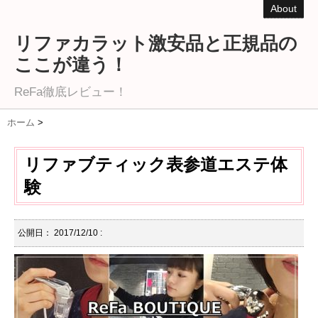
About
リファカラット激安品と正規品の
ここが違う！
ReFa徹底レビュー！
ホーム
>
リファブティック表参道エステ体
験
公開日：
2017/12/10
: