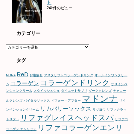
ト
24k件のビュー
カテゴリー
カ
テ
ゴ
タグ
リ
ー
ReD
MDNA
お腹痩せ
アスタリフトコラーゲンドリンク
オールインワンクリー
コラーゲンドリンク
コラーゲン
ム
ザリインベ
ンションクリーム
スタイルシュシュ
ダイエットサプリ
ダーククレンズ
チャコー
マドンナ
ルクレンズ
バイタルソックス
ビフォー・アフター
リイ
リカバリーソックス
ンベンションクリーム
リツヨウ
リファカラッ
リファグレイスヘッドスパ
トリフト
リファコ
リファコラーゲンエンリ
ラーゲン エンリッチ