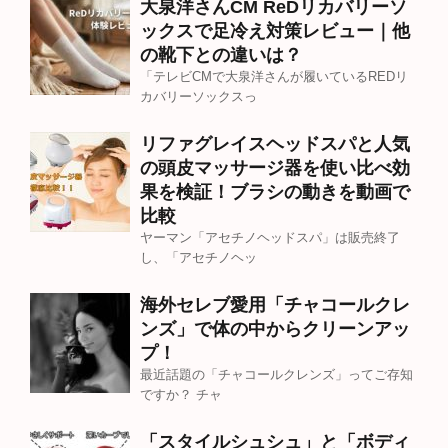
大泉洋さんCM ReDリカバリーソ
ックスで足冷え対策レビュー｜他
の靴下との違いは？
「テレビCMで大泉洋さんが履いているREDリ
カバリーソックスっ
リファグレイスヘッドスパと人気
の頭皮マッサージ器を使い比べ効
果を検証！ブラシの動きを動画で
比較
ヤーマン「アセチノヘッドスパ」は販売終了
し、「アセチノヘッ
海外セレブ愛用「チャコールクレ
ンズ」で体の中からクリーンアッ
プ！
最近話題の「チャコールクレンズ」ってご存知
ですか？ チャ
「スタイルシュシュ」と「ボディ