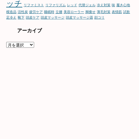
ッチ
リファミスト
リファリズム
レッド
代替ジェル
冷え対策
味
履き心地
模造品
活性炭
疲労ケア
睡眠時
立腰
美容ローラー
脚痩せ
薄毛対策
表情筋
試飲
足冷え
靴下
頭皮ケア
頭皮マッサージ
頭皮マッサージ器
顔コリ
アーカイブ
ア
ー
カ
イ
ブ