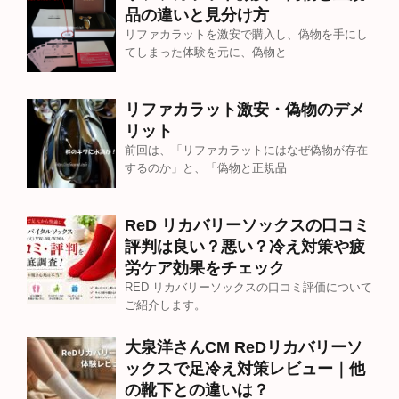
品の違いと見分け方
リファカラットを激安で購入し、偽物を手にし
てしまった体験を元に、偽物と
リファカラット激安・偽物のデメ
リット
前回は、「リファカラットにはなぜ偽物が存在
するのか」と、「偽物と正規品
ReD リカバリーソックスの口コミ
評判は良い？悪い？冷え対策や疲
労ケア効果をチェック
RED リカバリーソックスの口コミ評価について
ご紹介します。
大泉洋さんCM ReDリカバリーソ
ックスで足冷え対策レビュー｜他
の靴下との違いは？