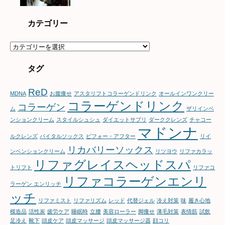
カテゴリー
カ
テ
ゴ
タグ
リ
ー
ReD
MDNA
お腹痩せ
アスタリフトコラーゲンドリンク
オールインワンクリー
コラーゲンドリンク
コラーゲン
ム
ザリインベ
ンションクリーム
スタイルシュシュ
ダイエットサプリ
ダーククレンズ
チャコー
マドンナ
ルクレンズ
バイタルソックス
ビフォー・アフター
リイ
リカバリーソックス
ンベンションクリーム
リツヨウ
リファカラッ
リファグレイスヘッドスパ
トリフト
リファコ
リファコラーゲンエンリ
ラーゲン エンリッチ
ッチ
リファミスト
リファリズム
レッド
代替ジェル
冷え対策
味
履き心地
模造品
活性炭
疲労ケア
睡眠時
立腰
美容ローラー
脚痩せ
薄毛対策
表情筋
試飲
足冷え
靴下
頭皮ケア
頭皮マッサージ
頭皮マッサージ器
顔コリ