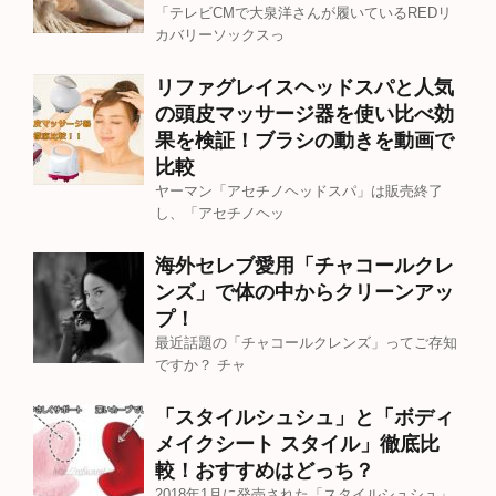
「テレビCMで大泉洋さんが履いているREDリ
カバリーソックスっ
リファグレイスヘッドスパと人気
の頭皮マッサージ器を使い比べ効
果を検証！ブラシの動きを動画で
比較
ヤーマン「アセチノヘッドスパ」は販売終了
し、「アセチノヘッ
海外セレブ愛用「チャコールクレ
ンズ」で体の中からクリーンアッ
プ！
最近話題の「チャコールクレンズ」ってご存知
ですか？ チャ
「スタイルシュシュ」と「ボディ
メイクシート スタイル」徹底比
較！おすすめはどっち？
2018年1月に発売された「スタイルシュシュ」