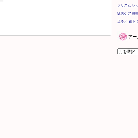
ァリズム
レ
疲労ケア
睡
足冷え
靴下
アー
ア
ー
カ
イ
ブ