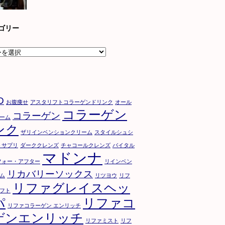
ゴリー
D
お腹痩せ
アスタリフトコラーゲンドリンク
オール
コラーゲン
コラーゲン
ーム
ンク
ザリインベンションクリーム
スタイルシュシ
トサプリ
ダーククレンズ
チャコールクレンズ
バイタル
マドンナ
フォー・アフター
リインベン
リカバリーソックス
ム
リツヨウ
リフ
リファグレイスヘッ
フト
パ
リファコ
リファコラーゲン エンリッチ
ゲンエンリッチ
リファミスト
リフ