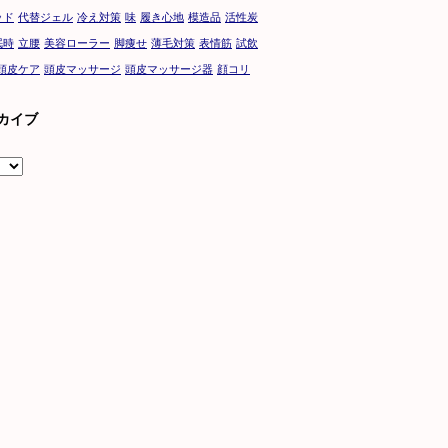
ッド
代替ジェル
冷え対策
味
履き心地
模造品
活性炭
眠時
立腰
美容ローラー
脚痩せ
薄毛対策
表情筋
試飲
頭皮ケア
頭皮マッサージ
頭皮マッサージ器
顔コリ
カイブ