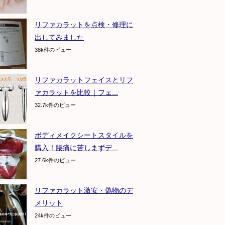
リファカラットを点検・修理に
出してみました
38k件のビュー
リファカラットフェイスとリフ
ァカラットを比較｜フェ...
32.7k件のビュー
ボディメイクシートスタイルを
購入！腰痛に苦しまずデ...
27.6k件のビュー
リファカラット激安・偽物のデ
メリット
24k件のビュー