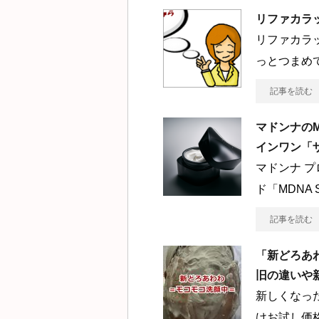
リファカラ
リファカラ
っとつまめ
記事を読む
マドンナのM
インワン「
マドンナ 
ド「MDNA
記事を読む
「新どろあわ
旧の違いや
新しくなっ
けお試し価格