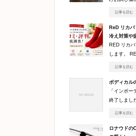
記事を読む
ReD リカ
冷え対策や
RED リ
します。 R
記事を読む
ボディカル
「インボー
終了しました
記事を読む
ロナウドの