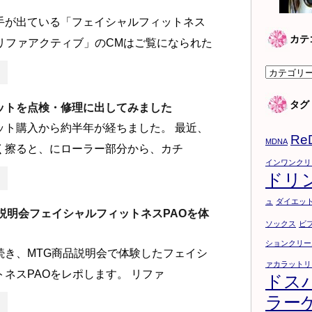
手が出ている「フェイシャルフィットネス
カテ
「リファアクティブ」のCMはご覧になられた
カ
テ
タグ
ットを点検・修理に出してみました
ゴ
リ
ット購入から約半年が経ちました。 最近、
Re
ー
MDNA
く擦ると、にローラー部分から、カチ
インワンクリ
ドリ
ュ
ダイエッ
品説明会フェイシャルフィットネスPAOを体
ソックス
ビ
ションクリー
続き、MTG商品説明会で体験したフェイシ
ァカラットリ
ネスPAOをレポします。 リファ
ドス
ラー