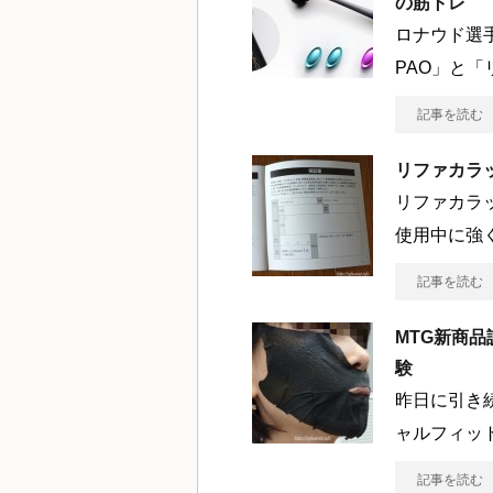
の筋トレ
ロナウド選
PAO」と
記事を読む
リファカラ
リファカラ
使用中に強
記事を読む
MTG新商
験
昨日に引き
ャルフィット
記事を読む