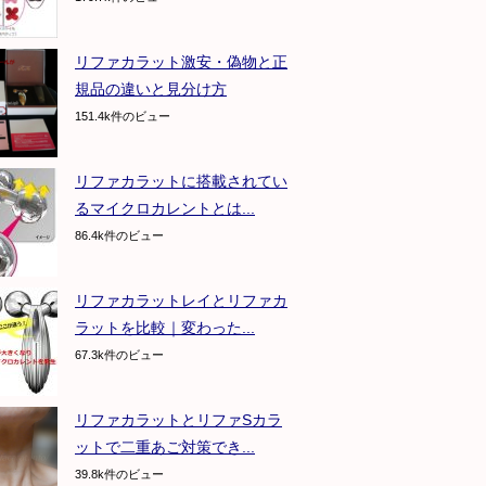
リファカラット激安・偽物と正
規品の違いと見分け方
151.4k件のビュー
リファカラットに搭載されてい
るマイクロカレントとは...
86.4k件のビュー
リファカラットレイとリファカ
ラットを比較｜変わった...
67.3k件のビュー
リファカラットとリファSカラ
ットで二重あご対策でき...
39.8k件のビュー