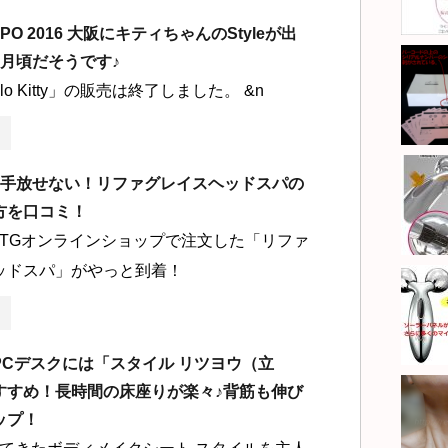
EXPO 2016 大阪にキティちゃんのStyleが出
3月頃だそうです♪
ello Kitty」の販売は終了しました。 &n
ら手放せない！リファグレイスヘッドスパの
方を口コミ！
MTGオンラインショップで注文した「リファ
ッドスパ」がやっと到着！
PCデスクには「スタイル リツヨウ（立
すすめ！長時間の床座りが楽々♪背筋も伸び
ップ！