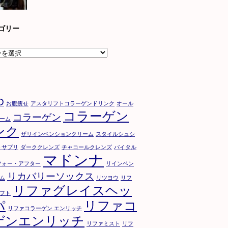
ゴリー
D
お腹痩せ
アスタリフトコラーゲンドリンク
オール
コラーゲン
コラーゲン
ーム
ンク
ザリインベンションクリーム
スタイルシュシ
トサプリ
ダーククレンズ
チャコールクレンズ
バイタル
マドンナ
フォー・アフター
リインベン
リカバリーソックス
ム
リツヨウ
リフ
リファグレイスヘッ
フト
パ
リファコ
リファコラーゲン エンリッチ
ゲンエンリッチ
リファミスト
リフ