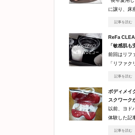
長年愛用し
に譲り、床
記事を読む
ReFa C
「敏感肌も
前回はリフ
「リファク
記事を読む
ボディメイ
スクワーク
以前、ヨド
体験した記
記事を読む