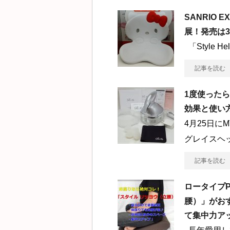
SANRIO 
展！発売は
「Style H
記事を読む
1度使った
効果と使い
4月25日に
グレイスヘ
記事を読む
ロータイプ
腰）」がお
て集中力ア