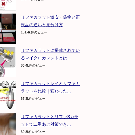
リファカラット激安・偽物と正
規品の違いと見分け方
151.4k件のビュー
リファカラットに搭載されてい
るマイクロカレントとは...
86.4k件のビュー
リファカラットレイとリファカ
ラットを比較｜変わった...
67.3k件のビュー
リファカラットとリファSカラ
ットで二重あご対策でき...
39.8k件のビュー