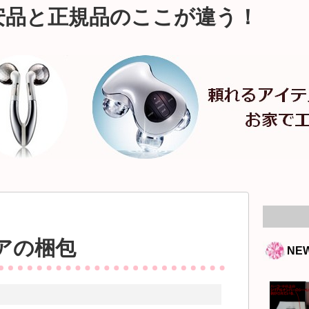
安品と正規品のここが違う！
アの梱包
NE