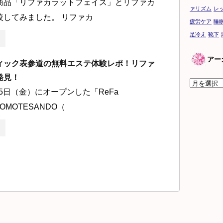
商品「リファカラットフェイス」とリファカ
ァリズム
レ
較してみました。 リファカ
疲労ケア
睡
足冷え
靴下
アー
ィック表参道の無料エステ体験レポ！リファ
発見！
ア
月15日（金）にオープンした「ReFa
ー
 OMOTESANDO（
カ
イ
ブ