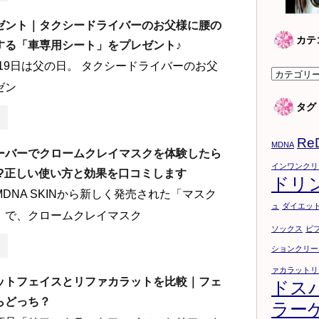
ゼント｜タクシードライバーのお父様に腰の
カテ
する「車専用シート」をプレゼント♪
月19日は父の日。 タクシードライバーのお父
カ
ゼン
テ
タグ
ゴ
リ
Re
ー
MDNA
ーバーでクロームクレイマスクを体験したら
インワンクリ
!?正しい使い方と効果を口コミします
ドリ
DNA SKINから新しく発売された「マスク
ュ
ダイエッ
」で、クロームクレイマスク
ソックス
ビ
ションクリー
ァカラットリ
ットフェイスとリファカラットを比較｜フェ
ドス
らどっち？
ラー