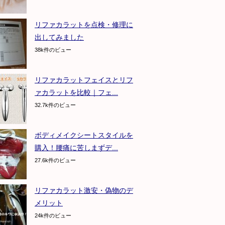
リファカラットを点検・修理に
出してみました
38k件のビュー
リファカラットフェイスとリフ
ァカラットを比較｜フェ...
32.7k件のビュー
ボディメイクシートスタイルを
購入！腰痛に苦しまずデ...
27.6k件のビュー
リファカラット激安・偽物のデ
メリット
24k件のビュー