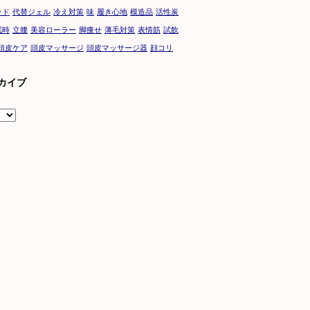
ッド
代替ジェル
冷え対策
味
履き心地
模造品
活性炭
眠時
立腰
美容ローラー
脚痩せ
薄毛対策
表情筋
試飲
頭皮ケア
頭皮マッサージ
頭皮マッサージ器
顔コリ
カイブ