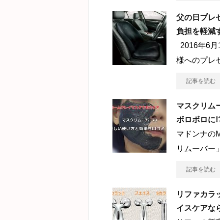
父の日プレ
負担を軽減
2016年6
様へのプレ
記事を読む
マスクリム
ボロボロに
マドンナのM
リムーバー
記事を読む
リファカラ
イスケアな