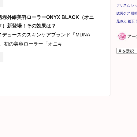
ァリズム
レ
疲労ケア
睡
赤外線美容ローラーONYX BLACK（オニ
足冷え
靴下
ク）新登場！その効果は？
ロデュースのスキンケアブランド「MDNA
アー
ら、初の美容ローラー「オニキ
ア
ー
カ
イ
ブ