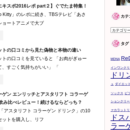
キスポ2016レポ part２】ぐでたま特集！
ello Kitty」のレポに続き、TBSテレビ「あさ
カテ
ショートアニメで大ブ
カ
テ
タグ
ゴ
ットの口コミから見た偽物と本物の違い
リ
Re
ットの口コミを見ていると 「お肉がぎゅー
ー
MDNA
て、すごく気持ちがいい」 「
インワンクリ
ドリ
ュ
ダイエッ
ソックス
ビ
ーゲン エンリッチとアスタリフト コラーゲ
ションクリー
ク飲み比べレビュー！続けるならどっち？
LMの「アスタリフト コラーゲン ドリンク」の10
ァカラットリ
ドス
セットを購入し、リフ
ラー