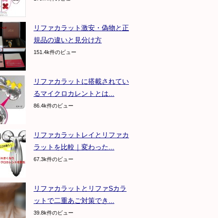
リファカラット激安・偽物と正
規品の違いと見分け方
151.4k件のビュー
リファカラットに搭載されてい
るマイクロカレントとは...
86.4k件のビュー
リファカラットレイとリファカ
ラットを比較｜変わった...
67.3k件のビュー
リファカラットとリファSカラ
ットで二重あご対策でき...
39.8k件のビュー