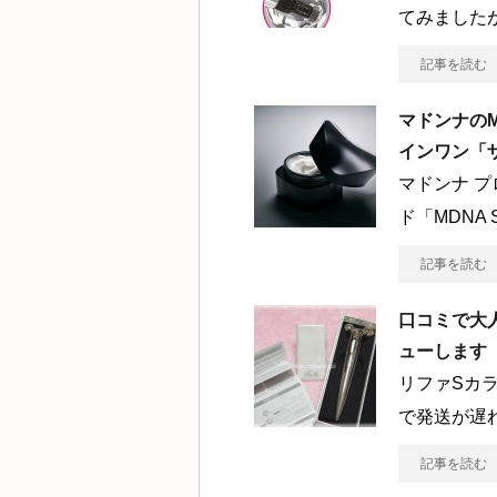
てみました
記事を読む
マドンナのM
インワン「
マドンナ 
ド「MDNA
記事を読む
口コミで大
ューします
リファSカ
で発送が遅
記事を読む