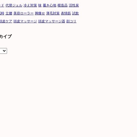
ッド
代替ジェル
冷え対策
味
履き心地
模造品
活性炭
眠時
立腰
美容ローラー
脚痩せ
薄毛対策
表情筋
試飲
頭皮ケア
頭皮マッサージ
頭皮マッサージ器
顔コリ
カイブ