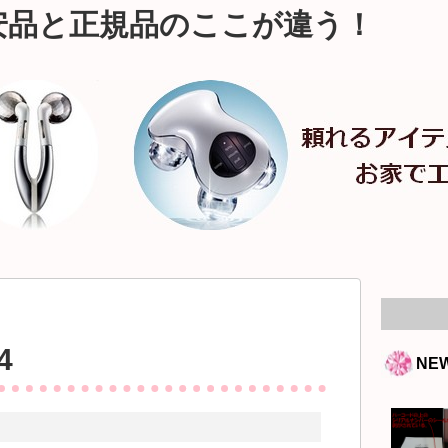
安品と正規品のここが違う！
4
NE