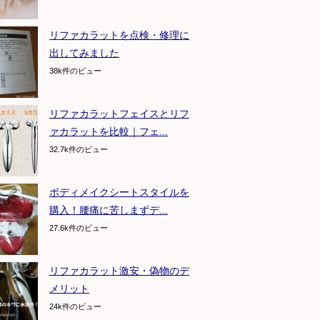
リファカラットを点検・修理に
出してみました
38k件のビュー
リファカラットフェイスとリフ
ァカラットを比較｜フェ...
32.7k件のビュー
ボディメイクシートスタイルを
購入！腰痛に苦しまずデ...
27.6k件のビュー
リファカラット激安・偽物のデ
メリット
24k件のビュー