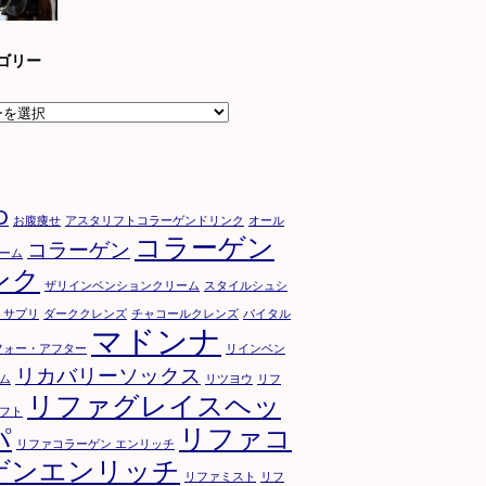
ゴリー
D
お腹痩せ
アスタリフトコラーゲンドリンク
オール
コラーゲン
コラーゲン
ーム
ンク
ザリインベンションクリーム
スタイルシュシ
トサプリ
ダーククレンズ
チャコールクレンズ
バイタル
マドンナ
フォー・アフター
リインベン
リカバリーソックス
ム
リツヨウ
リフ
リファグレイスヘッ
フト
パ
リファコ
リファコラーゲン エンリッチ
ゲンエンリッチ
リファミスト
リフ