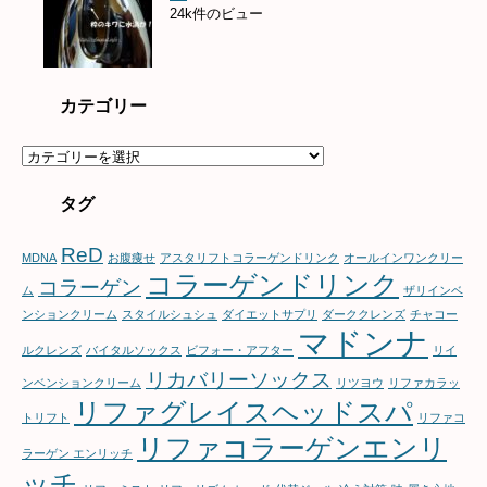
24k件のビュー
カテゴリー
カ
テ
ゴ
タグ
リ
ー
ReD
MDNA
お腹痩せ
アスタリフトコラーゲンドリンク
オールインワンクリー
コラーゲンドリンク
コラーゲン
ム
ザリインベ
ンションクリーム
スタイルシュシュ
ダイエットサプリ
ダーククレンズ
チャコー
マドンナ
ルクレンズ
バイタルソックス
ビフォー・アフター
リイ
リカバリーソックス
ンベンションクリーム
リツヨウ
リファカラッ
リファグレイスヘッドスパ
トリフト
リファコ
リファコラーゲンエンリ
ラーゲン エンリッチ
ッチ