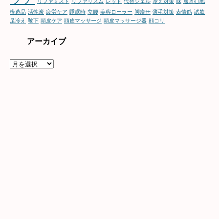
リファミスト
リファリズム
レッド
代替ジェル
冷え対策
味
履き心地
模造品
活性炭
疲労ケア
睡眠時
立腰
美容ローラー
脚痩せ
薄毛対策
表情筋
試飲
足冷え
靴下
頭皮ケア
頭皮マッサージ
頭皮マッサージ器
顔コリ
アーカイブ
ア
ー
カ
イ
ブ