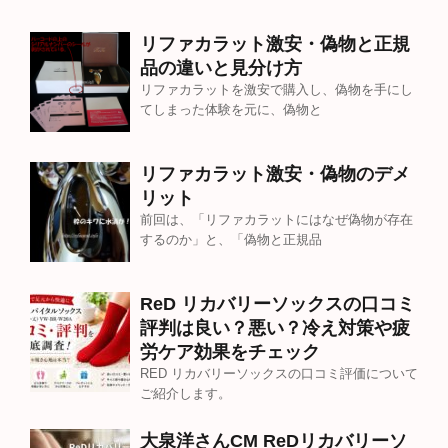
リファカラット激安・偽物と正規
品の違いと見分け方
リファカラットを激安で購入し、偽物を手にし
てしまった体験を元に、偽物と
リファカラット激安・偽物のデメ
リット
前回は、「リファカラットにはなぜ偽物が存在
するのか」と、「偽物と正規品
ReD リカバリーソックスの口コミ
評判は良い？悪い？冷え対策や疲
労ケア効果をチェック
RED リカバリーソックスの口コミ評価について
ご紹介します。
大泉洋さんCM ReDリカバリーソ