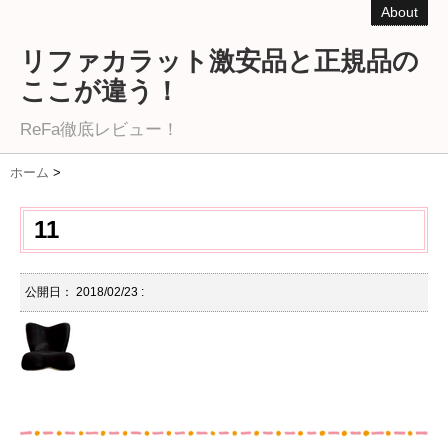
About
リファカラット激安品と正規品の
ここが違う！
ReFa徹底レビュー！
ホーム
>
11
公開日：
2018/02/23
: