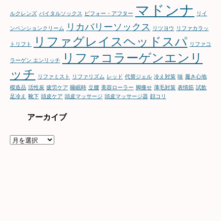
マドンナ
ルクレンズ
バイタルソックス
ビフォー・アフター
リイ
リカバリーソックス
ンベンションクリーム
リツヨウ
リファカラッ
リファグレイスヘッドスパ
トリフト
リファコ
リファコラーゲンエンリ
ラーゲン エンリッチ
ッチ
リファミスト
リファリズム
レッド
代替ジェル
冷え対策
味
履き心地
模造品
活性炭
疲労ケア
睡眠時
立腰
美容ローラー
脚痩せ
薄毛対策
表情筋
試飲
足冷え
靴下
頭皮ケア
頭皮マッサージ
頭皮マッサージ器
顔コリ
アーカイブ
ア
ー
カ
イ
ブ