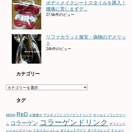
ボディメイクシートスタイルを購入！
腰痛に苦しまずデ...
27.6k件のビュー
リファカラット激安・偽物のデメリッ
ト
24k件のビュー
カテゴリー
カ
テ
ゴ
タグ
リ
ー
ReD
MDNA
お腹痩せ
アスタリフトコラーゲンドリンク
オールインワンクリー
コラーゲンドリンク
コラーゲン
ム
ザリインベ
ンションクリーム
スタイルシュシュ
ダイエットサプリ
ダーククレンズ
チャコー