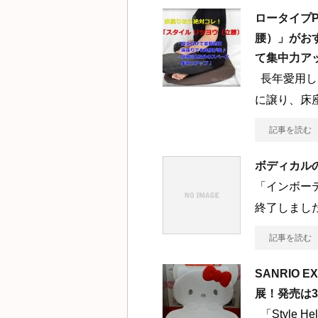
ロータイプ
腰）」がお
て集中力ア
長年愛用し
に譲り、床
記事を読む
ボディカル
「インボー
終了しました
記事を読む
SANRIO 
展！発売は
「Style H