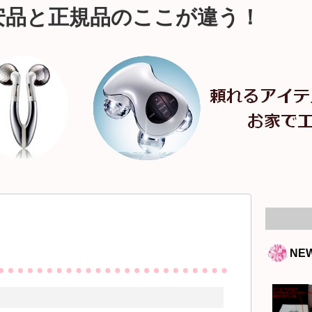
安品と正規品のここが違う！
NE