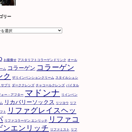
ゴリー
D
お腹痩せ
アスタリフトコラーゲンドリンク
オール
コラーゲン
コラーゲン
ーム
ンク
ザリインベンションクリーム
スタイルシュシ
トサプリ
ダーククレンズ
チャコールクレンズ
バイタル
マドンナ
フォー・アフター
リインベン
リカバリーソックス
ム
リツヨウ
リフ
リファグレイスヘッ
フト
パ
リファコ
リファコラーゲン エンリッチ
ゲンエンリッチ
リファミスト
リフ