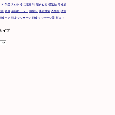
ッド
代替ジェル
冷え対策
味
履き心地
模造品
活性炭
眠時
立腰
美容ローラー
脚痩せ
薄毛対策
表情筋
試飲
頭皮ケア
頭皮マッサージ
頭皮マッサージ器
顔コリ
カイブ