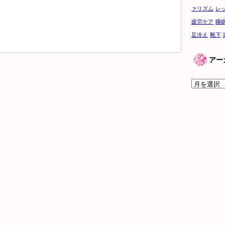
ァリズム
レ
疲労ケア
睡
足冷え
靴下
アー
ア
ー
カ
イ
ブ