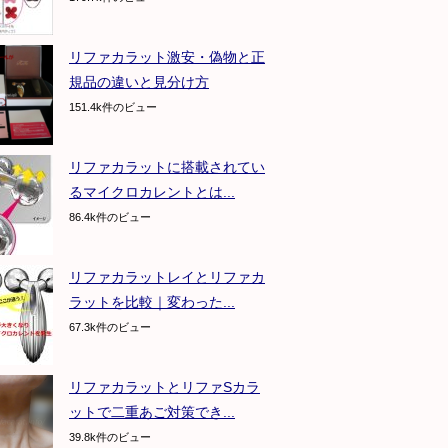
リファカラット激安・偽物と正
規品の違いと見分け方
151.4k件のビュー
リファカラットに搭載されてい
るマイクロカレントとは...
86.4k件のビュー
リファカラットレイとリファカ
ラットを比較｜変わった...
67.3k件のビュー
リファカラットとリファSカラ
ットで二重あご対策でき...
39.8k件のビュー