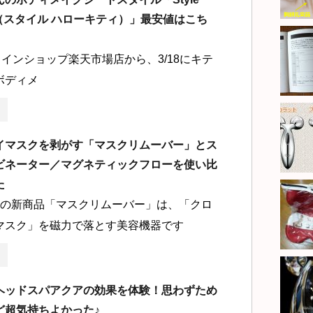
itty（スタイル ハローキティ）」最安値はこち
インショップ楽天市場店から、3/18にキテ
ボディメ
イマスクを剥がす「マスクリムーバー」とス
ビネーター／マグネティックフローを使い比
た
KINの新商品「マスクリムーバー」は、「クロ
マスク」を磁力で落とす美容機器です
ヘッドスパアクアの効果を体験！思わずため
ど超気持ちよかった♪