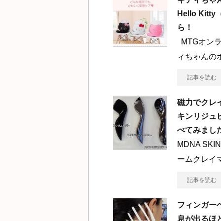
Hello K
ら！
MTGオンラ
ィちゃんの
記事を読む
磁力でクレ
キンリジュ
べてみまし
MDNA S
ームクレイ
記事を読む
フィンガー
息が出るほ