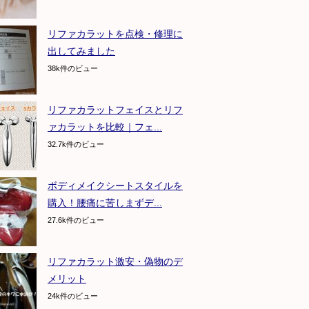
リファカラットを点検・修理に
出してみました
38k件のビュー
リファカラットフェイスとリフ
ァカラットを比較｜フェ...
32.7k件のビュー
ボディメイクシートスタイルを
購入！腰痛に苦しまずデ...
27.6k件のビュー
リファカラット激安・偽物のデ
メリット
24k件のビュー