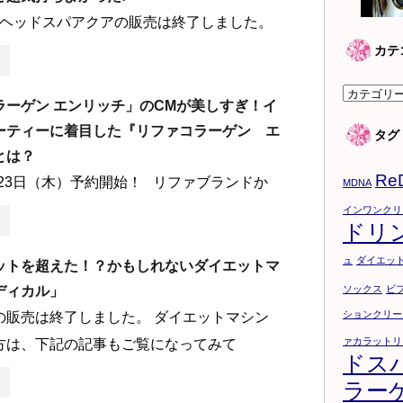
ヘッドスパアクアの販売は終了しました。
カテ
カ
ラーゲン エンリッチ」のCMが美しすぎ！イ
テ
ーティーに着目した『リファコラーゲン エ
タグ
ゴ
とは？
リ
Re
月23日（木）予約開始！ リファブランドか
ー
MDNA
インワンクリ
ドリ
ュ
ダイエッ
ットを超えた！？かもしれないダイエットマ
ディカル」
ソックス
ビ
ションクリー
の販売は終了しました。 ダイエットマシン
ァカラットリ
方は、下記の記事もご覧になってみて
ドス
ラー