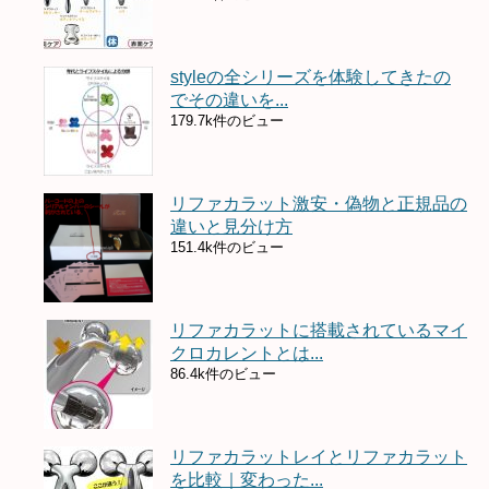
styleの全シリーズを体験してきたの
でその違いを...
179.7k件のビュー
リファカラット激安・偽物と正規品の
違いと見分け方
151.4k件のビュー
リファカラットに搭載されているマイ
クロカレントとは...
86.4k件のビュー
リファカラットレイとリファカラット
を比較｜変わった...