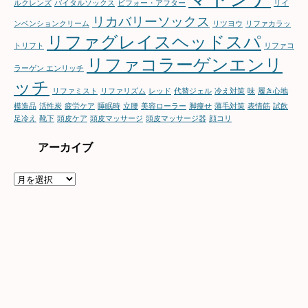
ルクレンズ
バイタルソックス
ビフォー・アフター
リイ
リカバリーソックス
ンベンションクリーム
リツヨウ
リファカラッ
リファグレイスヘッドスパ
トリフト
リファコ
リファコラーゲンエンリ
ラーゲン エンリッチ
ッチ
リファミスト
リファリズム
レッド
代替ジェル
冷え対策
味
履き心地
模造品
活性炭
疲労ケア
睡眠時
立腰
美容ローラー
脚痩せ
薄毛対策
表情筋
試飲
足冷え
靴下
頭皮ケア
頭皮マッサージ
頭皮マッサージ器
顔コリ
アーカイブ
ア
ー
カ
イ
ブ