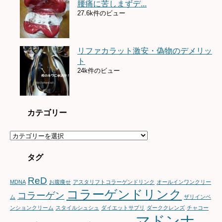
腰痛に苦しまずデ...
27.6k件のビュー
リファカラット激安・偽物のデメリッ
ト
24k件のビュー
カテゴリー
カ
テ
ゴ
タグ
リ
ー
ReD
MDNA
お腹痩せ
アスタリフトコラーゲンドリンク
オールインワンクリー
コラーゲンドリンク
コラーゲン
ム
ザリインベ
ンションクリーム
スタイルシュシュ
ダイエットサプリ
ダーククレンズ
チャコー
マドンナ