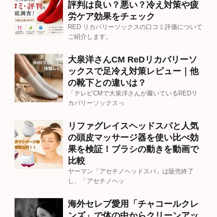
評判は良い？悪い？冷え対策や疲
労ケア効果をチェック
RED リカバリーソックスの口コミ評価について
ご紹介します。
大泉洋さんCM ReDリカバリーソ
ックスで足冷え対策レビュー｜他
の靴下との違いは？
「テレビCMで大泉洋さんが履いているREDリ
カバリーソックスっ
リファグレイスヘッドスパと人気
の頭皮マッサージ器を使い比べ効
果を検証！ブラシの動きを動画で
比較
ヤーマン「アセチノヘッドスパ」は販売終了
し、「アセチノヘッ
海外セレブ愛用「チャコールクレ
ンズ」で体の中からクリーンアッ