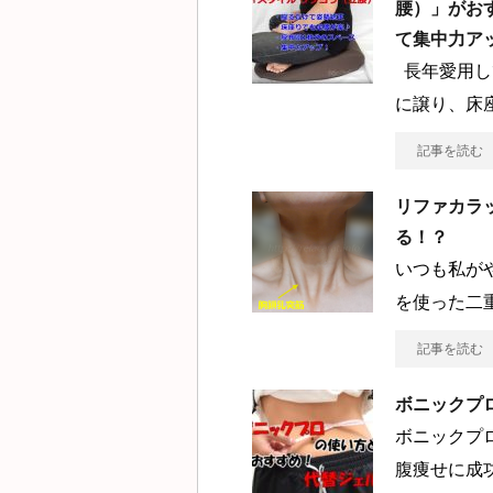
腰）」がお
て集中力ア
長年愛用し
に譲り、床
記事を読む
リファカラ
る！？
いつも私が
を使った二
記事を読む
ボニックプ
ボニックプ
腹痩せに成