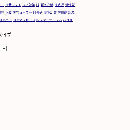
ッド
代替ジェル
冷え対策
味
履き心地
模造品
活性炭
眠時
立腰
美容ローラー
脚痩せ
薄毛対策
表情筋
試飲
頭皮ケア
頭皮マッサージ
頭皮マッサージ器
顔コリ
カイブ