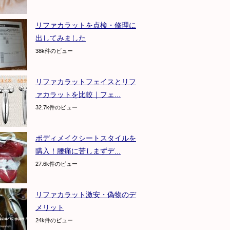
リファカラットを点検・修理に
出してみました
38k件のビュー
リファカラットフェイスとリフ
ァカラットを比較｜フェ...
32.7k件のビュー
ボディメイクシートスタイルを
購入！腰痛に苦しまずデ...
27.6k件のビュー
リファカラット激安・偽物のデ
メリット
24k件のビュー