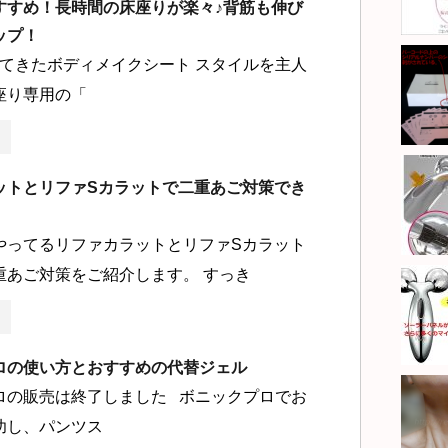
すすめ！長時間の床座りが楽々♪背筋も伸び
ップ！
てきたボディメイクシート スタイルを主人
座り専用の「
ットとリファSカラットで二重あご対策でき
やってるリファカラットとリファSカラット
重あご対策をご紹介します。 すっき
ロの使い方とおすすめの代替ジェル
ロの販売は終了しました ボニックプロでお
功し、パンツス