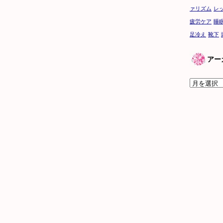
ァリズム
レ
疲労ケア
睡
足冷え
靴下
アー
ア
ー
カ
イ
ブ