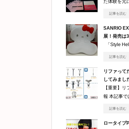
た体験を元
記事を読む
SANRIO 
展！発売は
「Style H
記事を読む
リファって
してみまし
【重要】リ
報 本記事で
記事を読む
ロータイプ