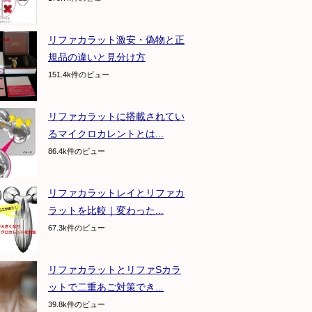
リファカラット激安・偽物と正
規品の違いと見分け方
151.4k件のビュー
リファカラットに搭載されてい
るマイクロカレントとは...
86.4k件のビュー
リファカラットレイとリファカ
ラットを比較｜変わった...
67.3k件のビュー
リファカラットとリファSカラ
ットで二重あご対策でき...
39.8k件のビュー