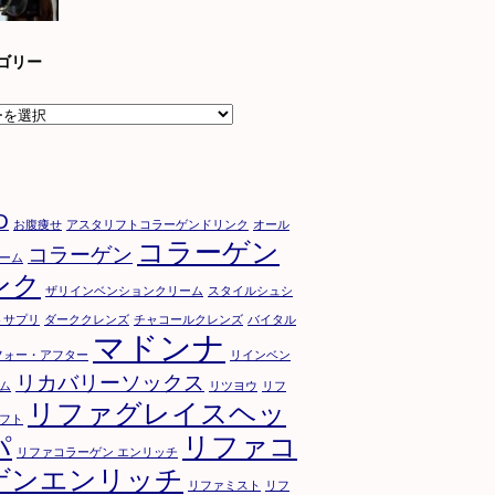
ゴリー
D
お腹痩せ
アスタリフトコラーゲンドリンク
オール
コラーゲン
コラーゲン
ーム
ンク
ザリインベンションクリーム
スタイルシュシ
トサプリ
ダーククレンズ
チャコールクレンズ
バイタル
マドンナ
フォー・アフター
リインベン
リカバリーソックス
ム
リツヨウ
リフ
リファグレイスヘッ
フト
パ
リファコ
リファコラーゲン エンリッチ
ゲンエンリッチ
リファミスト
リフ