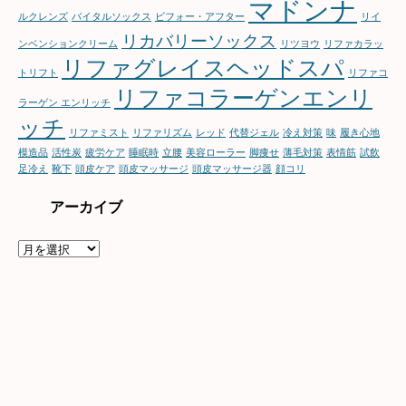
マドンナ
ルクレンズ
バイタルソックス
ビフォー・アフター
リイ
リカバリーソックス
ンベンションクリーム
リツヨウ
リファカラッ
リファグレイスヘッドスパ
トリフト
リファコ
リファコラーゲンエンリ
ラーゲン エンリッチ
ッチ
リファミスト
リファリズム
レッド
代替ジェル
冷え対策
味
履き心地
模造品
活性炭
疲労ケア
睡眠時
立腰
美容ローラー
脚痩せ
薄毛対策
表情筋
試飲
足冷え
靴下
頭皮ケア
頭皮マッサージ
頭皮マッサージ器
顔コリ
アーカイブ
ア
ー
カ
イ
ブ