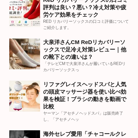
ReD リカバリーソックスの口コミ
評判は良い？悪い？冷え対策や疲
労ケア効果をチェック
RED リカバリーソックスの口コミ評価について
ご紹介します。
大泉洋さんCM ReDリカバリーソ
ックスで足冷え対策レビュー｜他
の靴下との違いは？
「テレビCMで大泉洋さんが履いているREDリ
カバリーソックスっ
リファグレイスヘッドスパと人気
の頭皮マッサージ器を使い比べ効
果を検証！ブラシの動きを動画で
比較
ヤーマン「アセチノヘッドスパ」は販売終了
し、「アセチノヘッ
海外セレブ愛用「チャコールクレ