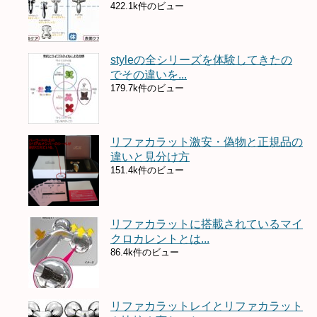
422.1k件のビュー
styleの全シリーズを体験してきたの
でその違いを...
179.7k件のビュー
リファカラット激安・偽物と正規品の
違いと見分け方
151.4k件のビュー
リファカラットに搭載されているマイ
クロカレントとは...
86.4k件のビュー
リファカラットレイとリファカラット