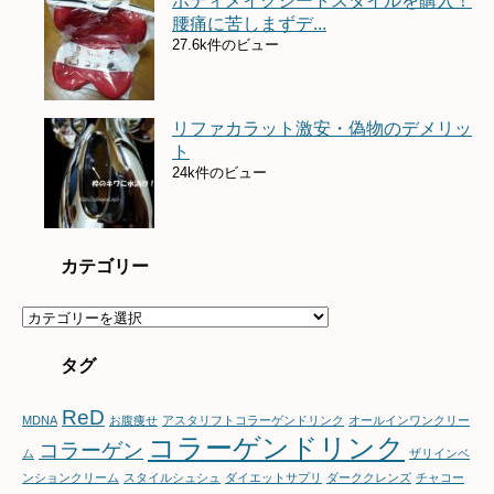
ボディメイクシートスタイルを購入！
腰痛に苦しまずデ...
27.6k件のビュー
リファカラット激安・偽物のデメリッ
ト
24k件のビュー
カテゴリー
カ
テ
ゴ
タグ
リ
ー
ReD
MDNA
お腹痩せ
アスタリフトコラーゲンドリンク
オールインワンクリー
コラーゲンドリンク
コラーゲン
ム
ザリインベ
ンションクリーム
スタイルシュシュ
ダイエットサプリ
ダーククレンズ
チャコー