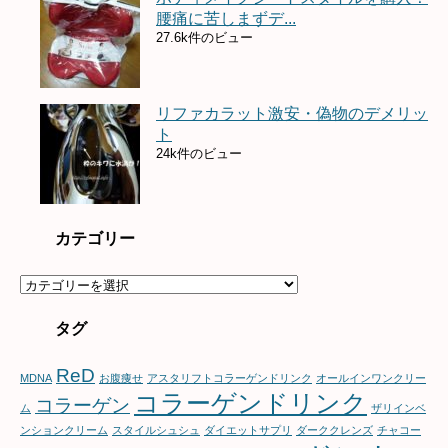
腰痛に苦しまずデ...
27.6k件のビュー
リファカラット激安・偽物のデメリッ
ト
24k件のビュー
カテゴリー
カ
テ
ゴ
タグ
リ
ー
ReD
MDNA
お腹痩せ
アスタリフトコラーゲンドリンク
オールインワンクリー
コラーゲンドリンク
コラーゲン
ム
ザリインベ
ンションクリーム
スタイルシュシュ
ダイエットサプリ
ダーククレンズ
チャコー