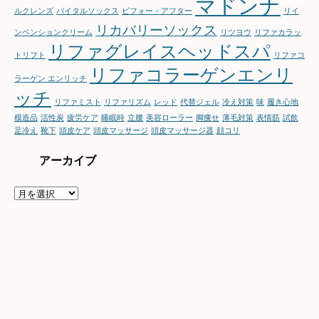
マドンナ
ルクレンズ
バイタルソックス
ビフォー・アフター
リイ
リカバリーソックス
ンベンションクリーム
リツヨウ
リファカラッ
リファグレイスヘッドスパ
トリフト
リファコ
リファコラーゲンエンリ
ラーゲン エンリッチ
ッチ
リファミスト
リファリズム
レッド
代替ジェル
冷え対策
味
履き心地
模造品
活性炭
疲労ケア
睡眠時
立腰
美容ローラー
脚痩せ
薄毛対策
表情筋
試飲
足冷え
靴下
頭皮ケア
頭皮マッサージ
頭皮マッサージ器
顔コリ
アーカイブ
ア
ー
カ
イ
ブ