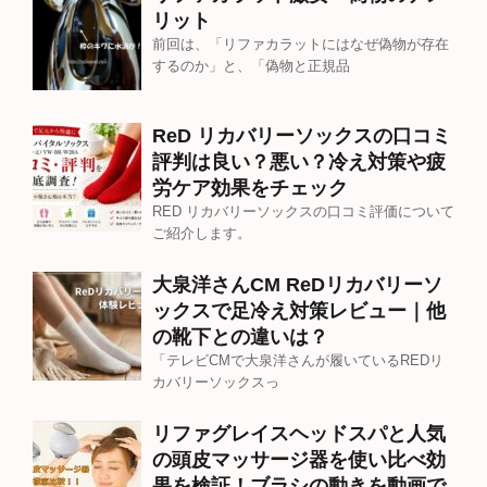
リット
前回は、「リファカラットにはなぜ偽物が存在
するのか」と、「偽物と正規品
ReD リカバリーソックスの口コミ
評判は良い？悪い？冷え対策や疲
労ケア効果をチェック
RED リカバリーソックスの口コミ評価について
ご紹介します。
大泉洋さんCM ReDリカバリーソ
ックスで足冷え対策レビュー｜他
の靴下との違いは？
「テレビCMで大泉洋さんが履いているREDリ
カバリーソックスっ
リファグレイスヘッドスパと人気
の頭皮マッサージ器を使い比べ効
果を検証！ブラシの動きを動画で