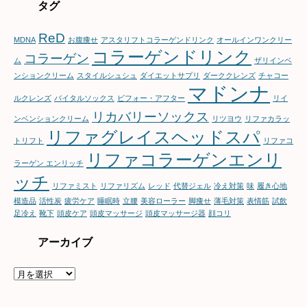
ゴ
タグ
リ
ー
ReD
MDNA
お腹痩せ
アスタリフトコラーゲンドリンク
オールインワンクリー
コラーゲンドリンク
コラーゲン
ム
ザリインベ
ンションクリーム
スタイルシュシュ
ダイエットサプリ
ダーククレンズ
チャコー
マドンナ
ルクレンズ
バイタルソックス
ビフォー・アフター
リイ
リカバリーソックス
ンベンションクリーム
リツヨウ
リファカラッ
リファグレイスヘッドスパ
トリフト
リファコ
リファコラーゲンエンリ
ラーゲン エンリッチ
ッチ
リファミスト
リファリズム
レッド
代替ジェル
冷え対策
味
履き心地
模造品
活性炭
疲労ケア
睡眠時
立腰
美容ローラー
脚痩せ
薄毛対策
表情筋
試飲
足冷え
靴下
頭皮ケア
頭皮マッサージ
頭皮マッサージ器
顔コリ
アーカイブ
ア
ー
カ