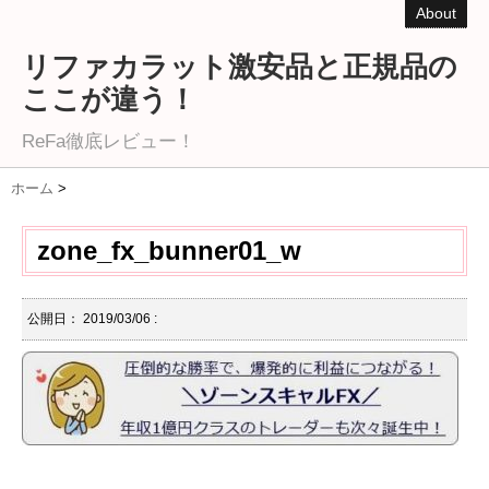
About
リファカラット激安品と正規品の
ここが違う！
ReFa徹底レビュー！
ホーム
>
zone_fx_bunner01_w
公開日：
2019/03/06
: