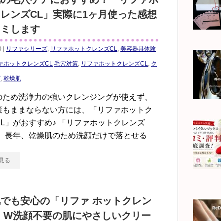
レンズCL」実際に1ヶ月使った感想
コミします
0 |
リファシリーズ
,
リファホットクレンズCL
,
美容器具体験
ァホットクレンズCL
毛穴対策
,
リファホットクレンズCL
,
ク
グ
,
乾燥肌
のため洗浄力の強いクレンジングが使えず、
策もままならない方には、「リファホットク
L」がおすすめ♪ 「リファホットクレンズ
は、長年、乾燥肌のため洗顔だけで落とせる
見る
でも安心の「リファ ホットクレン
」W洗顔不要の肌にやさしいクリー