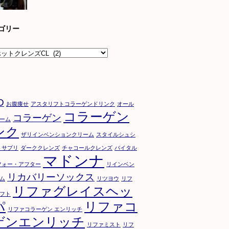
ゴリー
D
お腹痩せ
アスタリフトコラーゲンドリンク
オール
コラーゲン
コラーゲン
ーム
ンク
ザリインベンションクリーム
スタイルシュシ
トサプリ
ダーククレンズ
チャコールクレンズ
バイタル
マドンナ
フォー・アフター
リインベン
リカバリーソックス
ム
リツヨウ
リフ
リファグレイスヘッ
フト
パ
リファコ
リファコラーゲン エンリッチ
ゲンエンリッチ
リファミスト
リフ