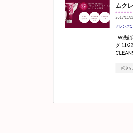
ムク
2017/11/2
クレンズC
W洗顔
グ 11
CLEA
続きを