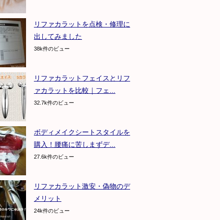
リファカラットを点検・修理に
出してみました
38k件のビュー
リファカラットフェイスとリフ
ァカラットを比較｜フェ...
32.7k件のビュー
ボディメイクシートスタイルを
購入！腰痛に苦しまずデ...
27.6k件のビュー
リファカラット激安・偽物のデ
メリット
24k件のビュー