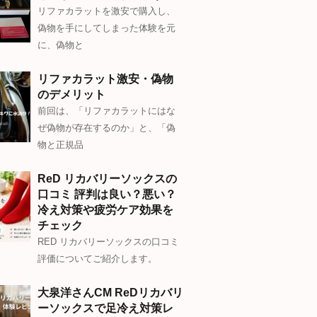
リファカラットを激安で購入し、
偽物を手にしてしまった体験を元
に、偽物と
リファカラット激安・偽物
のデメリット
前回は、「リファカラットにはな
ぜ偽物が存在するのか」と、「偽
物と正規品
ReD リカバリーソックスの
口コミ 評判は良い？悪い？
冷え対策や疲労ケア効果を
チェック
RED リカバリーソックスの口コミ
評価についてご紹介します。
大泉洋さんCM ReDリカバリ
ーソックスで足冷え対策レ