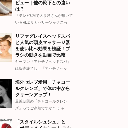
ビュー｜他の靴下との違い
は？
「テレビCMで大泉洋さんが履いて
いるREDリカバリーソックスっ
リファグレイスヘッドスパ
と人気の頭皮マッサージ器
を使い比べ効果を検証！ブ
ラシの動きを動画で比較
ヤーマン「アセチノヘッドスパ」
は販売終了し、「アセチノヘッ
海外セレブ愛用「チャコー
ルクレンズ」で体の中から
クリーンアップ！
最近話題の「チャコールクレン
ズ」ってご存知ですか？ チャ
「スタイルシュシュ」と