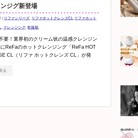
レンジグ新登場
3 |
リファシリーズ
,
リファホットクレンズCL
リファホット
L
,
クレンジング
,
乾燥肌
不要！業界初のクリーム状の温感クレンジン
/22にReFaのホットクレンジング「ReFa HOT
NSE CL（リファ ホットクレンズ CL」が発
見る