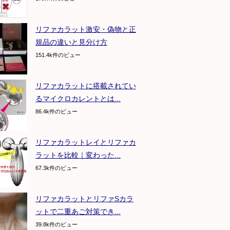
リファカラット激安・偽物と正
規品の違いと見分け方
151.4k件のビュー
リファカラットに搭載されてい
るマイクロカレントとは...
86.4k件のビュー
リファカラットレイとリファカ
ラットを比較｜変わった...
67.3k件のビュー
リファカラットとリファSカラ
ットで二重あご対策でき...
39.8k件のビュー