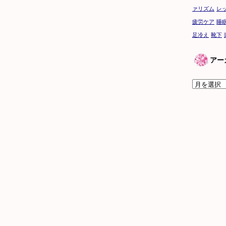
ァリズム
レ
疲労ケア
睡
足冷え
靴下
アー
ア
ー
カ
イ
ブ