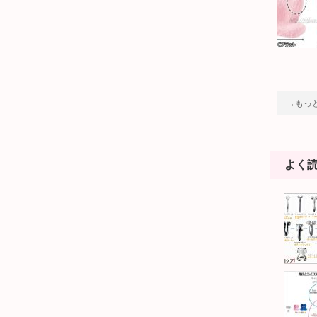
→もっ
よく