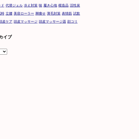
ッド
代替ジェル
冷え対策
味
履き心地
模造品
活性炭
眠時
立腰
美容ローラー
脚痩せ
薄毛対策
表情筋
試飲
頭皮ケア
頭皮マッサージ
頭皮マッサージ器
顔コリ
カイブ