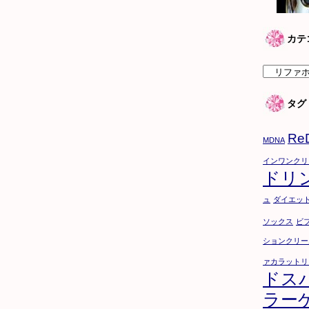
カテ
カ
テ
タグ
ゴ
リ
Re
ー
MDNA
インワンクリ
ドリ
ュ
ダイエッ
ソックス
ビ
ションクリー
ァカラットリ
ドス
ラー