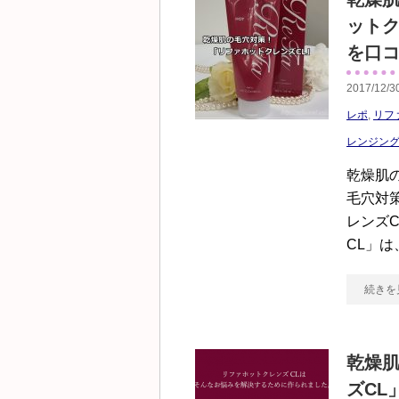
ットク
を口
2017/12/3
レポ
,
リフ
レンジン
乾燥肌
毛穴対
レンズC
CL」
続きを
乾燥肌
ズCL