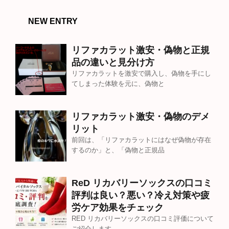
NEW ENTRY
リファカラット激安・偽物と正規
品の違いと見分け方
リファカラットを激安で購入し、偽物を手にし
てしまった体験を元に、偽物と
リファカラット激安・偽物のデメ
リット
前回は、「リファカラットにはなぜ偽物が存在
するのか」と、「偽物と正規品
ReD リカバリーソックスの口コミ
評判は良い？悪い？冷え対策や疲
労ケア効果をチェック
RED リカバリーソックスの口コミ評価について
ご紹介します。