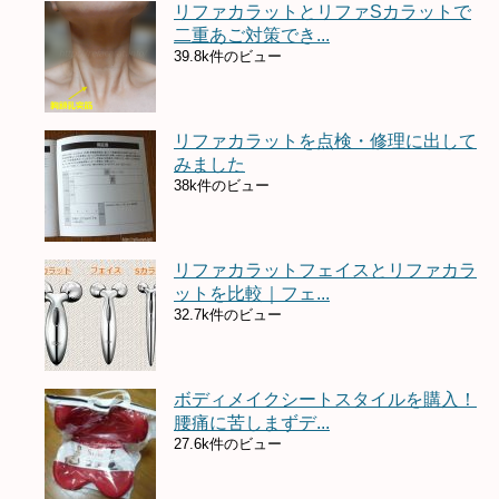
リファカラットとリファSカラットで
二重あご対策でき...
39.8k件のビュー
リファカラットを点検・修理に出して
みました
38k件のビュー
リファカラットフェイスとリファカラ
ットを比較｜フェ...
32.7k件のビュー
ボディメイクシートスタイルを購入！
腰痛に苦しまずデ...
27.6k件のビュー