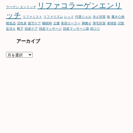
リファコラーゲンエンリ
ラーゲン エンリッチ
ッチ
リファミスト
リファリズム
レッド
代替ジェル
冷え対策
味
履き心地
模造品
活性炭
疲労ケア
睡眠時
立腰
美容ローラー
脚痩せ
薄毛対策
表情筋
試飲
足冷え
靴下
頭皮ケア
頭皮マッサージ
頭皮マッサージ器
顔コリ
アーカイブ
ア
ー
カ
イ
ブ