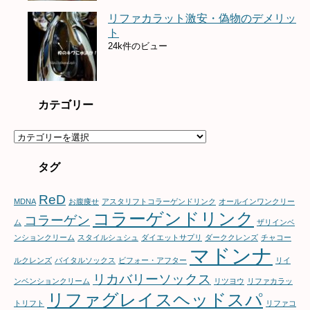
リファカラット激安・偽物のデメリッ
ト
24k件のビュー
カテゴリー
カ
テ
ゴ
タグ
リ
ー
ReD
MDNA
お腹痩せ
アスタリフトコラーゲンドリンク
オールインワンクリー
コラーゲンドリンク
コラーゲン
ム
ザリインベ
ンションクリーム
スタイルシュシュ
ダイエットサプリ
ダーククレンズ
チャコー
マドンナ
ルクレンズ
バイタルソックス
ビフォー・アフター
リイ
リカバリーソックス
ンベンションクリーム
リツヨウ
リファカラッ
リファグレイスヘッドスパ
トリフト
リファコ