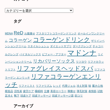
カ
テ
ゴ
タグ
リ
ー
ReD
MDNA
お腹痩せ
アスタリフトコラーゲンドリンク
オールインワンクリー
コラーゲンドリンク
コラーゲン
ム
ザリインベ
ンションクリーム
スタイルシュシュ
ダイエットサプリ
ダーククレンズ
チャコー
マドンナ
ルクレンズ
バイタルソックス
ビフォー・アフター
リイ
リカバリーソックス
ンベンションクリーム
リツヨウ
リファカラッ
リファグレイスヘッドスパ
トリフト
リファコ
リファコラーゲンエンリ
ラーゲン エンリッチ
ッチ
リファミスト
リファリズム
レッド
代替ジェル
冷え対策
味
履き心地
模造品
活性炭
疲労ケア
睡眠時
立腰
美容ローラー
脚痩せ
薄毛対策
表情筋
試飲
足冷え
靴下
頭皮ケア
頭皮マッサージ
頭皮マッサージ器
顔コリ
アーカイブ