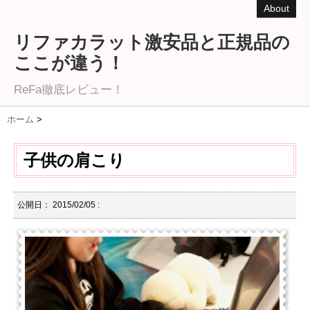
About
リファカラット激安品と正規品の
ここが違う！
ReFa徹底レビュー！
ホーム
>
子供の肩こり
公開日：
2015/02/05
: