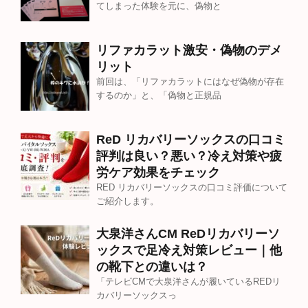
てしまった体験を元に、偽物と
リファカラット激安・偽物のデメ
リット
前回は、「リファカラットにはなぜ偽物が存在
するのか」と、「偽物と正規品
ReD リカバリーソックスの口コミ
評判は良い？悪い？冷え対策や疲
労ケア効果をチェック
RED リカバリーソックスの口コミ評価について
ご紹介します。
大泉洋さんCM ReDリカバリーソ
ックスで足冷え対策レビュー｜他
の靴下との違いは？
「テレビCMで大泉洋さんが履いているREDリ
カバリーソックスっ