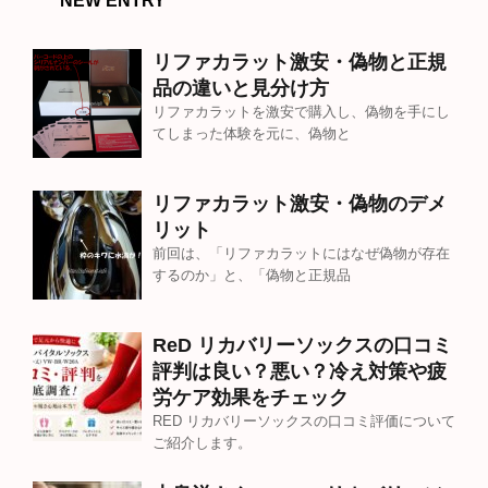
NEW ENTRY
リファカラット激安・偽物と正規
品の違いと見分け方
リファカラットを激安で購入し、偽物を手にし
てしまった体験を元に、偽物と
リファカラット激安・偽物のデメ
リット
前回は、「リファカラットにはなぜ偽物が存在
するのか」と、「偽物と正規品
ReD リカバリーソックスの口コミ
評判は良い？悪い？冷え対策や疲
労ケア効果をチェック
RED リカバリーソックスの口コミ評価について
ご紹介します。