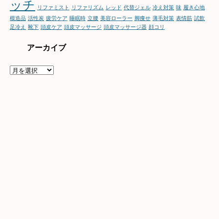
ッチ
リファミスト
リファリズム
レッド
代替ジェル
冷え対策
味
履き心地
模造品
活性炭
疲労ケア
睡眠時
立腰
美容ローラー
脚痩せ
薄毛対策
表情筋
試飲
足冷え
靴下
頭皮ケア
頭皮マッサージ
頭皮マッサージ器
顔コリ
アーカイブ
ア
ー
カ
イ
ブ