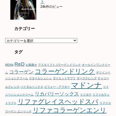
ト
24k件のビュー
カテゴリー
カ
テ
ゴ
タグ
リ
ー
ReD
MDNA
お腹痩せ
アスタリフトコラーゲンドリンク
オールインワンクリー
コラーゲンドリンク
コラーゲン
ム
ザリインベ
ンションクリーム
スタイルシュシュ
ダイエットサプリ
ダーククレンズ
チャコー
マドンナ
ルクレンズ
バイタルソックス
ビフォー・アフター
リイ
リカバリーソックス
ンベンションクリーム
リツヨウ
リファカラッ
リファグレイスヘッドスパ
トリフト
リファコ
リファコラーゲンエンリ
ラーゲン エンリッチ