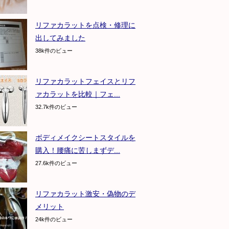
リファカラットを点検・修理に
出してみました
38k件のビュー
リファカラットフェイスとリフ
ァカラットを比較｜フェ...
32.7k件のビュー
ボディメイクシートスタイルを
購入！腰痛に苦しまずデ...
27.6k件のビュー
リファカラット激安・偽物のデ
メリット
24k件のビュー