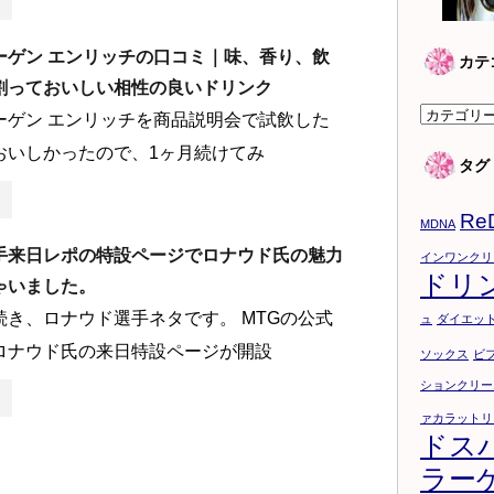
ーゲン エンリッチの口コミ｜味、香り、飲
カテ
割っておいしい相性の良いドリンク
カ
ーゲン エンリッチを商品説明会で試飲した
テ
おいしかったので、1ヶ月続けてみ
タグ
ゴ
リ
Re
ー
MDNA
手来日レポの特設ページでロナウド氏の魅力
インワンクリ
ドリ
ゃいました。
続き、ロナウド選手ネタです。 MTGの公式
ュ
ダイエッ
ロナウド氏の来日特設ページが開設
ソックス
ビ
ションクリー
ァカラットリ
ドス
ラー