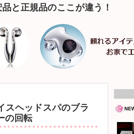
安品と正規品のここが違う！
イスヘッドスパのブラ
NE
ーの回転