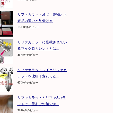
リファカラット激安・偽物と正
規品の違いと見分け方
151.4k件のビュー
リファカラットに搭載されてい
るマイクロカレントとは...
86.4k件のビュー
リファカラットレイとリファカ
ラットを比較｜変わった...
67.3k件のビュー
リファカラットとリファSカラ
ットで二重あご対策でき...
39.8k件のビュー