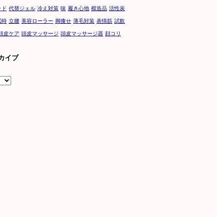
ッド
代替ジェル
冷え対策
味
履き心地
模造品
活性炭
眠時
立腰
美容ローラー
脚痩せ
薄毛対策
表情筋
試飲
頭皮ケア
頭皮マッサージ
頭皮マッサージ器
顔コリ
カイブ