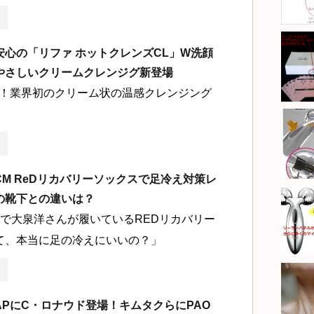
安心の「リファ ホットクレンズCL」W洗顔
やさしいクリームクレンジグ新登場
！業界初のクリーム状の温感クレンジング
M ReDリカバリーソックスで足冷え対策レ
の靴下との違いは？
Mで大泉洋さんが履いているREDリカバリー
て、本当に足の冷えにいいの？」
MAPにC・ロナウド登場！キムタクらにPAO