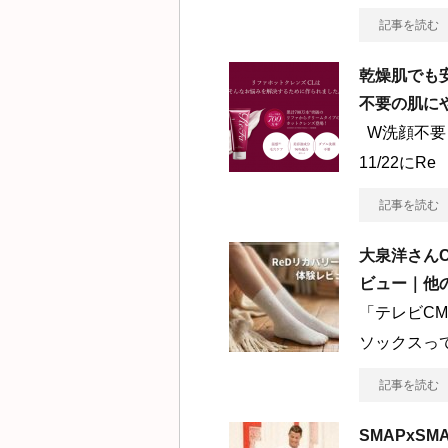
記事を読む
乾燥肌でも
不要の肌に
W洗顔不要
11/22にRe
記事を読む
大泉洋さんC
ビュー｜他
「テレビC
ソックスっ
記事を読む
SMAPxS