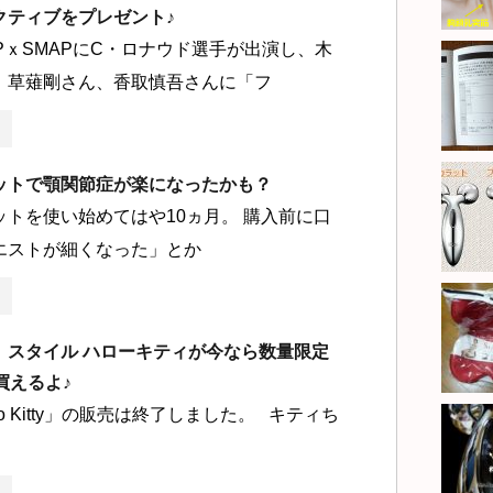
クティブをプレゼント♪
MAPｘSMAPにC・ロナウド選手が出演し、木
、草薙剛さん、香取慎吾さんに「フ
ットで顎関節症が楽になったかも？
ットを使い始めてはや10ヵ月。 購入前に口
エストが細くなった」とか
】スタイル ハローキティが今なら数量限定
で買えるよ♪
Hello Kitty」の販売は終了しました。 キティち