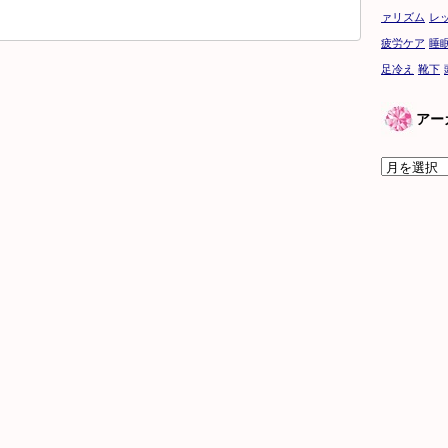
ァリズム
レ
疲労ケア
睡
足冷え
靴下
アー
ア
ー
カ
イ
ブ