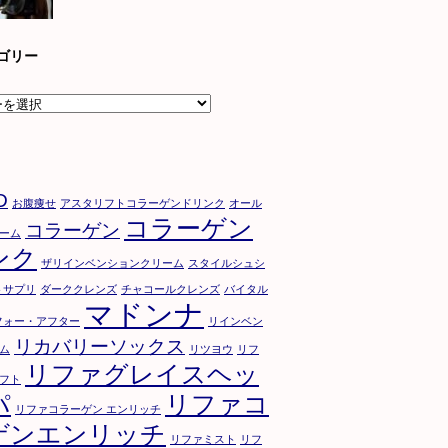
ゴリー
D
お腹痩せ
アスタリフトコラーゲンドリンク
オール
コラーゲン
コラーゲン
ーム
ンク
ザリインベンションクリーム
スタイルシュシ
トサプリ
ダーククレンズ
チャコールクレンズ
バイタル
マドンナ
フォー・アフター
リインベン
リカバリーソックス
ム
リツヨウ
リフ
リファグレイスヘッ
フト
パ
リファコ
リファコラーゲン エンリッチ
ゲンエンリッチ
リファミスト
リフ